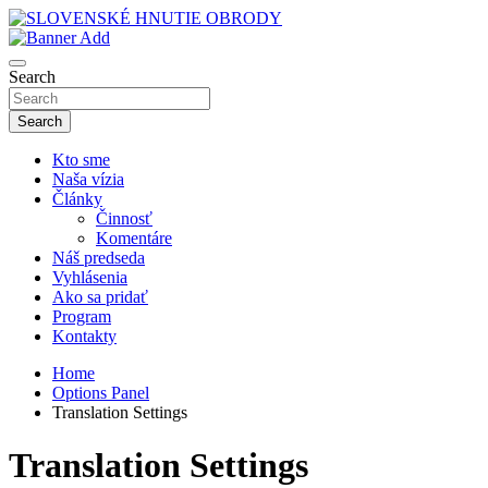
Skip
to
sho
content
SLOVENSKÉ HNUTIE OBRODY
Search
Search
Kto sme
Naša vízia
Články
Činnosť
Komentáre
Náš predseda
Vyhlásenia
Ako sa pridať
Program
Kontakty
Home
Options Panel
Translation Settings
Translation Settings