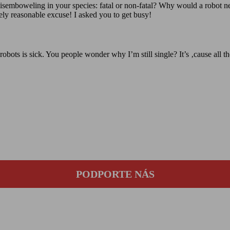
semboweling in your species: fatal or non-fatal? Why would a robot need
etely reasonable excuse! I asked you to get busy!
obots is sick. You people wonder why I’m still single? It’s ‚cause all th
PODPORTE NÁS