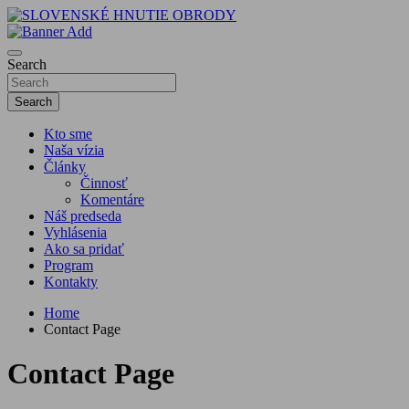
Skip
to
sho
content
SLOVENSKÉ HNUTIE OBRODY
Search
Search
Kto sme
Naša vízia
Články
Činnosť
Komentáre
Náš predseda
Vyhlásenia
Ako sa pridať
Program
Kontakty
Home
Contact Page
Contact Page