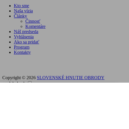
Kto sme
Naša vízia
Články
Činnosť
Komentáre
Náš predseda
Vyhlásenia
Ako sa pridať
Program
Kontakty
Copyright © 2026
SLOVENSKÉ HNUTIE OBRODY
modal-check
Podporte nás
Dámy a páni,
Slovenské Hnutie Obrody stojí pevne na pozíciách
slovenskej štátnosti a slobody. A tak tomu bude
aj naďalej. Avšak na to, aby sme rozšírili komunitu