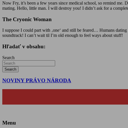
Now Fry, it’s been a few years since medical school, so remind me. Di
mating. Hello, little man. I will destroy you! I didn’t ask for a compl
The Cryonic Woman
I suppose I could part with ‚one‘ and still be feared… Humans dating r
soundtrack! I can’t wait til I’m old enough to feel ways about stuff!
Hľadať v obsahu:
Search
Search
NOVINY PRÁVO NÁRODA
Menu