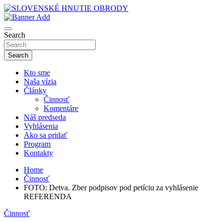
Skip
to
sho
content
SLOVENSKÉ HNUTIE OBRODY
Search
Search
Kto sme
Naša vízia
Články
Činnosť
Komentáre
Náš predseda
Vyhlásenia
Ako sa pridať
Program
Kontakty
Home
Činnosť
FOTO: Detva. Zber podpisov pod petíciu za vyhlásenie
REFERENDA
Činnosť