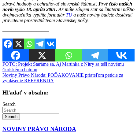
zdravé hodnoty a ochraňovať slovenskú štátnosť.
Prvé číslo našich
novín vyšlo 18. apríla 2001.
Ak máte záujem stať sa čitateľmi nášho
dvojmesačníka vyplňte formulár
TU
a naše noviny budete dostávať
pravidelne prostredníctvom Slovenskej pošty.
————————–—
Navigácia
FOTO: Projekt Staráme sa. Aj Martinka z Nitry sa teší novému
školskému batohu
v
Noviny Právo Národa: POĎAKOVANIE priateľom petície za
článku
vyhlásenie REFERENDA
Hľadať v obsahu:
Search
Search
NOVINY PRÁVO NÁRODA