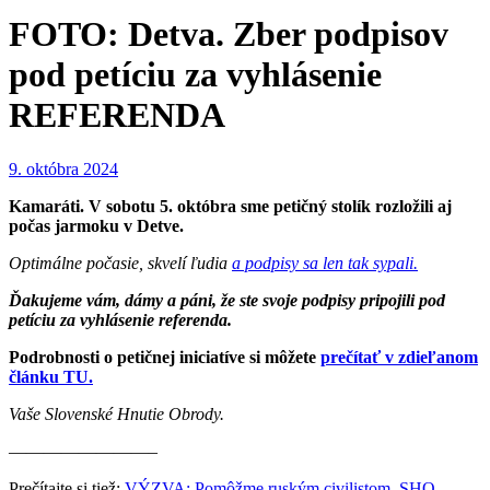
FOTO: Detva. Zber podpisov
pod petíciu za vyhlásenie
REFERENDA
9. októbra 2024
Kamaráti. V sobotu 5. októbra sme petičný stolík rozložili aj
počas jarmoku v Detve.
Optimálne počasie, skvelí ľudia
a podpisy sa len tak sypali.
Ďakujeme vám, dámy a páni, že ste svoje podpisy pripojili pod
petíciu za vyhlásenie referenda.
Podrobnosti o petičnej iniciatíve si môžete
prečítať v zdieľanom
článku TU.
Vaše Slovenské Hnutie Obrody.
————————–
Prečítajte si tiež:
VÝZVA: Pomôžme ruským civilistom. SHO