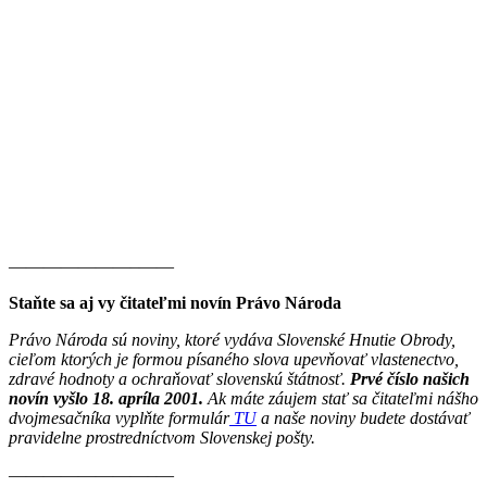
———————–——
Staňte sa aj vy čitateľmi novín Právo Národa
Právo Národa sú noviny, ktoré vydáva Slovenské Hnutie Obrody,
cieľom ktorých je formou písaného slova upevňovať vlastenectvo,
zdravé hodnoty a ochraňovať slovenskú štátnosť.
Prvé číslo našich
novín vyšlo 18. apríla 2001.
Ak máte záujem stať sa čitateľmi nášho
dvojmesačníka vyplňte formulár
TU
a naše noviny budete dostávať
pravidelne prostredníctvom Slovenskej pošty.
————————–—