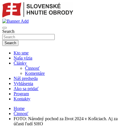
Skip
to
content
sho
SLOVENSKÉ HNUTIE OBRODY
Search
Search
Kto sme
Naša vízia
Články
Činnosť
Komentáre
Náš predseda
Vyhlásenia
Ako sa pridať
Program
Kontakty
Home
Činnosť
FOTO: Národný pochod za život 2024 v Košiciach. Aj za
účasti ľudí SHO