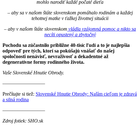
mohlo narodiť každé počaté dieťa
– aby sa v našom štáte slovenskom pomáhalo rodinám a každej
tehotnej matke v ťažkej životnej situácii
– aby v našom štáte slovenskom
vládla vzájomná pomoc a nikto sa
necíti opustený a zbytočný
Pochodu sa zúčastnilo približne 40-tisíc ľudí a to je najlepšia
odpoveď pre tých, ktorí sa pokúšajú vnášať do našej
spoločnosti nenávisť, nevraživosť a dekadentné až
degeneratívne formy rodinného života.
Vaše Slovenské Hnutie Obrody.
————————–
Prečítajte si tiež:
Slovenské Hnutie Obrody: Naším cieľom je zdravá
a silná rodina
————————–
Zdroj fotiek: SHO.sk