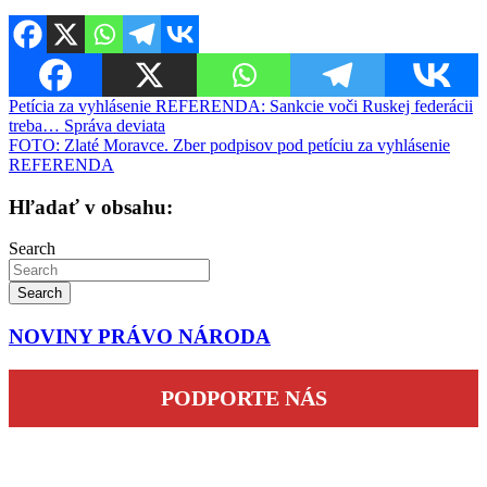
Navigácia
Petícia za vyhlásenie REFERENDA: Sankcie voči Ruskej federácii
treba… Správa deviata
v
FOTO: Zlaté Moravce. Zber podpisov pod petíciu za vyhlásenie
článku
REFERENDA
Hľadať v obsahu:
Search
Search
NOVINY PRÁVO NÁRODA
PODPORTE NÁS