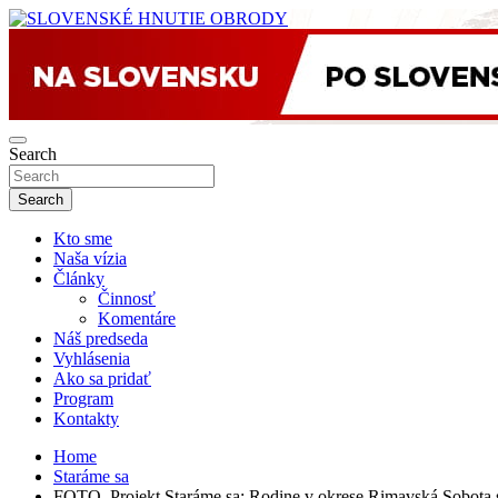
Skip
to
sho
content
SLOVENSKÉ HNUTIE OBRODY
Search
Search
Kto sme
Naša vízia
Články
Činnosť
Komentáre
Náš predseda
Vyhlásenia
Ako sa pridať
Program
Kontakty
Home
Staráme sa
FOTO. Projekt Staráme sa: Rodine v okrese Rimavská Sobota 