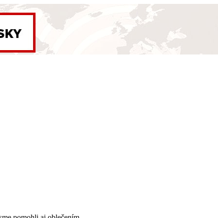
sme pomohli aj oblečením