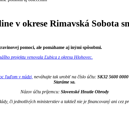
ine v okrese Rimavská Sobota s
otravinovej pomoci, ale pomáhame aj inými spôsobmi.
nášho projektu venovala Ľubica z okresu Hlohovec.
oc ľuďom v núdzi,
neváhajte tak urobiť na číslo účtu:
SK32 5600 0000
Staráme sa.
Názov účtu príjemcu:
Slovenské Hnutie Obrody
dy, či jednotlivých ministerstiev a taktiež nie je financovaný ani cez 