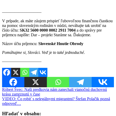
———————–——
V prípade, ak máte záujem prispieť ľubovoľnou finančnou čiastkou
na pomoc slovenským rodinám v núdzi, neváhajte tak urobiť na
číslo účtu:
SK32 5600 0000 0002 2911
7004
a do správy pre
príjemcu napíšte: Dar – projekt Staráme sa. Ďakujeme.
Názov účtu príjemcu:
Slovenské Hnutie Obrody
Pomáhajme si, Slováci. Veď je to také jednoduché.
———————–——
Navigácia
Róbert Švec: Naši predkovia nám zanechali vianočnú duchovnú
krásu zamrznutú v čase
v
VIDEO: Čo robiť s nelegálnymi migrantmi? Štefan Polačik pozná
článku
odpoveď…
Hľadať v obsahu: