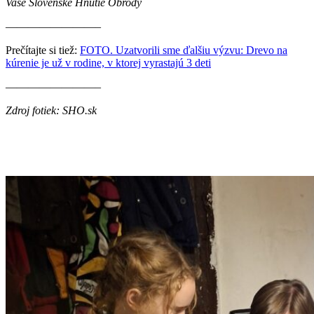
Vaše Slovenské Hnutie Obrody
————————–
Prečítajte si tiež:
FOTO. Uzatvorili sme ďalšiu výzvu: Drevo na
kúrenie je už v rodine, v ktorej vyrastajú 3 deti
————————–
Zdroj fotiek: SHO.sk