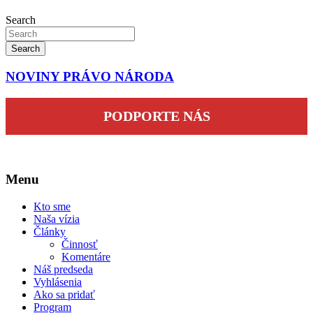
Search
Search
NOVINY PRÁVO NÁRODA
PODPORTE NÁS
Menu
Kto sme
Naša vízia
Články
Činnosť
Komentáre
Náš predseda
Vyhlásenia
Ako sa pridať
Program