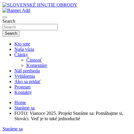
Skip
to
sho
content
SLOVENSKÉ HNUTIE OBRODY
Search
Search
Kto sme
Naša vízia
Články
Činnosť
Komentáre
Náš predseda
Vyhlásenia
Ako sa pridať
Program
Kontakty
Home
Staráme sa
FOTO: Vianoce 2025. Projekt Staráme sa: Pomáhajme si,
Slováci. Veď je to také jednoduché
Staráme sa