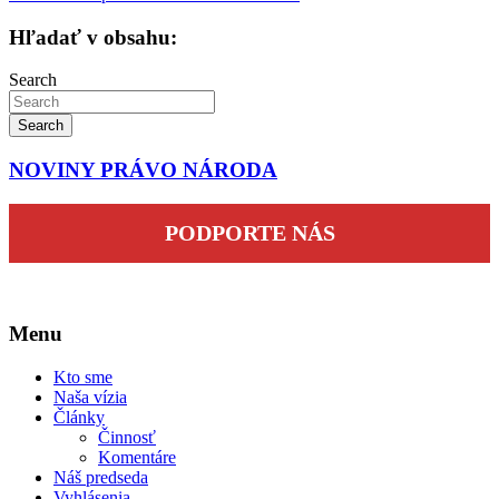
Hľadať v obsahu:
Search
Search
NOVINY PRÁVO NÁRODA
PODPORTE NÁS
Menu
Kto sme
Naša vízia
Články
Činnosť
Komentáre
Náš predseda
Vyhlásenia