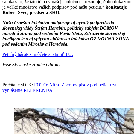
sa ukázalo, že táto téma v našej spoločnosti rezonuje, čoho dôkazom
je veľké množstvo vašich podpisov pod našu petíciu,“
konštatuje
Róbert Švec, predseda SHO.
Našu úspešnú iniciatívu podporuje aj bývalý podpredseda
slovenskej vlády Štefan Harabin, politický subjekt DOMOV
národná strana pod vedením Pavla Slotu, Združenie slovenskej
inteligencie a aj vplyvná občianska iniciatíva OZ VOĽNÁ ZÓNA
pod vedením Miroslava Heredoša.
Petičný hárok si môžete stiahnuť TU.
Vaše Slovenské Hnutie Obrody.
—————————
Prečítajte si tiež:
FOTO: Nitra. Zber podpisov pod petíciu za
vyhlásenie REFERENDA
—————————