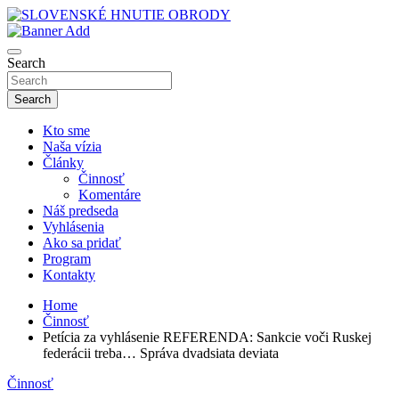
Skip
to
sho
content
SLOVENSKÉ HNUTIE OBRODY
Search
Search
Kto sme
Naša vízia
Články
Činnosť
Komentáre
Náš predseda
Vyhlásenia
Ako sa pridať
Program
Kontakty
Home
Činnosť
Petícia za vyhlásenie REFERENDA: Sankcie voči Ruskej
federácii treba… Správa dvadsiata deviata
Činnosť