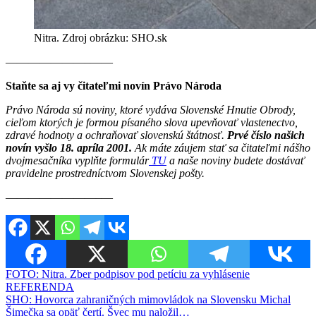
Nitra. Zdroj obrázku: SHO.sk
———————–——
Staňte sa aj vy čitateľmi novín Právo Národa
Právo Národa sú noviny, ktoré vydáva Slovenské Hnutie Obrody,
cieľom ktorých je formou písaného slova upevňovať vlastenectvo,
zdravé hodnoty a ochraňovať slovenskú štátnosť.
Prvé číslo našich
novín vyšlo 18. apríla 2001.
Ak máte záujem stať sa čitateľmi nášho
dvojmesačníka vyplňte formulár
TU
a naše noviny budete dostávať
pravidelne prostredníctvom Slovenskej pošty.
————————–—
Navigácia
FOTO: Nitra. Zber podpisov pod petíciu za vyhlásenie
REFERENDA
v
SHO: Hovorca zahraničných mimovládok na Slovensku Michal
článku
Šimečka sa opäť čertí. Švec mu naložil…