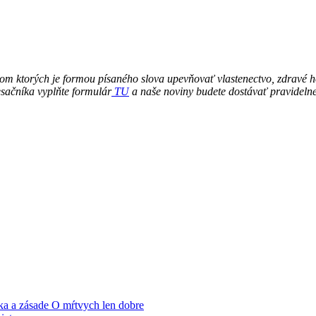
om ktorých je formou písaného slova upevňovať vlastenectvo, zdravé 
sačníka vyplňte formulár
TU
a naše noviny budete dostávať pravidelne
a a zásade O mŕtvych len dobre