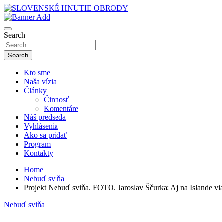
Skip
to
sho
content
SLOVENSKÉ HNUTIE OBRODY
Search
Search
Kto sme
Naša vízia
Články
Činnosť
Komentáre
Náš predseda
Vyhlásenia
Ako sa pridať
Program
Kontakty
Home
Nebuď sviňa
Projekt Nebuď sviňa. FOTO. Jaroslav Ščurka: Aj na Islande vi
Nebuď sviňa