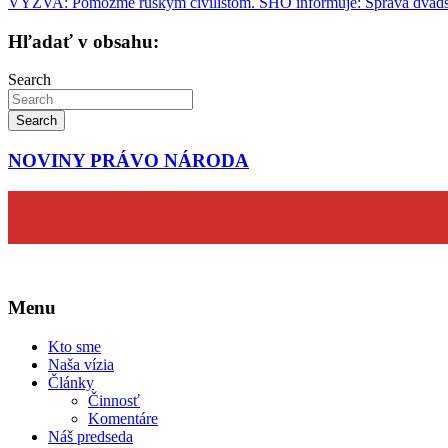
VÝZVA: Pomôžme ruským civilistom. SHO informuje: Správa dvads
v
článku
Hľadať v obsahu:
Search
Search
NOVINY PRÁVO NÁRODA
Menu
Kto sme
Naša vízia
Články
Činnosť
Komentáre
Náš predseda