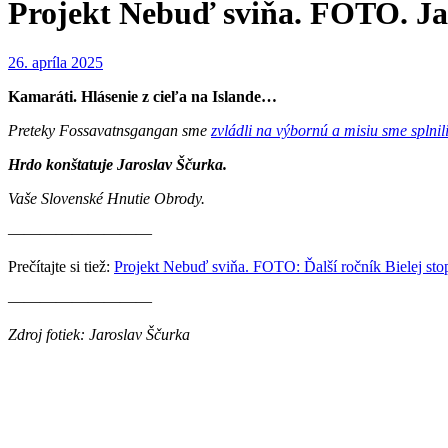
Projekt Nebuď sviňa. FOTO. Jar
26. apríla 2025
Kamaráti. Hlásenie z cieľa na Islande…
Preteky Fossavatnsgangan sme
zvládli na výbornú a misiu sme splnili
Hrdo konštatuje Jaroslav Ščurka.
Vaše Slovenské Hnutie Obrody.
—————————
Prečítajte si tiež:
Projekt Nebuď sviňa. FOTO: Ďalší ročník Bielej st
—————————
Zdroj fotiek: Jaroslav Ščurka