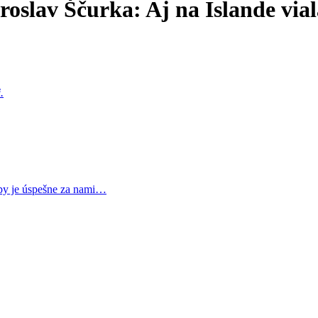
oslav Ščurka: Aj na Islande via
.
opy je úspešne za nami…