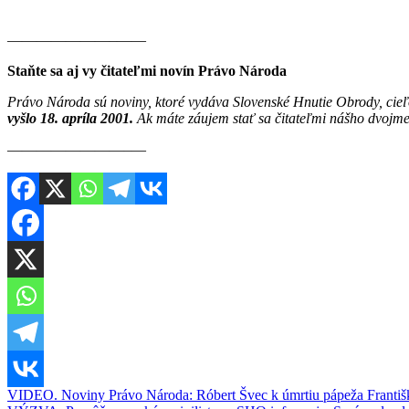
———————–——
Staňte sa aj vy čitateľmi novín Právo Národa
Právo Národa sú noviny, ktoré vydáva Slovenské Hnutie Obrody, cieľ
vyšlo 18. apríla 2001.
Ak máte záujem stať sa čitateľmi nášho dvojme
————————–—
Navigácia
VIDEO. Noviny Právo Národa: Róbert Švec k úmrtiu pápeža Františk