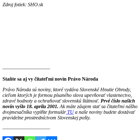
Zdroj fotiek: SHO.sk
———————–——
Staňte sa aj vy čitateľmi novín Právo Národa
Právo Národa sú noviny, ktoré vydáva Slovenské Hnutie Obrody,
cieľom ktorých je formou písaného slova upevňovať vlastenectvo,
zdravé hodnoty a ochraňovať slovenskú štátnosť.
Prvé číslo našich
novín vyšlo 18. apríla 2001.
Ak máte záujem stať sa čitateľmi nášho
dvojmesačníka vyplňte formulár
TU
a naše noviny budete dostávať
pravidelne prostredníctvom Slovenskej pošty.
————————–—