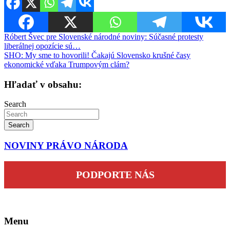
Navigácia
Róbert Švec pre Slovenské národné noviny: Súčasné protesty
liberálnej opozície sú…
v
SHO: My sme to hovorili! Čakajú Slovensko krušné časy
článku
ekonomické vďaka Trumpovým clám?
Hľadať v obsahu:
Search
Search
NOVINY PRÁVO NÁRODA
PODPORTE NÁS
Menu