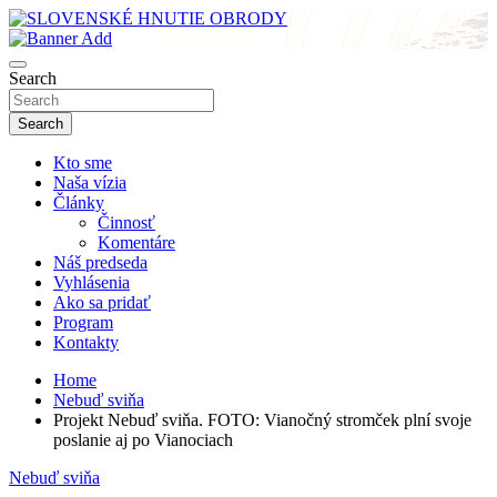
Skip
to
sho
content
SLOVENSKÉ HNUTIE OBRODY
Search
Search
Kto sme
Naša vízia
Články
Činnosť
Komentáre
Náš predseda
Vyhlásenia
Ako sa pridať
Program
Kontakty
Home
Nebuď sviňa
Projekt Nebuď sviňa. FOTO: Vianočný stromček plní svoje
poslanie aj po Vianociach
Nebuď sviňa