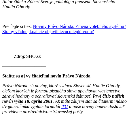
Autor článku Róbert Švec je politológ a predseda Slovenského
Hnutia Obrody.
——————————–
Prečítajte si tiež:
Noviny Právo Národa: Zmena volebného systému?
Strany vládnej koalície objavili tečúcu teplú vodu?
——————————–
Zdroj: SHO.sk
———————–——
Staňte sa aj vy čitateľmi novín Právo Národa
Právo Národa sú noviny, ktoré vydáva Slovenské Hnutie Obrody,
cieľom ktorých je formou písaného slova upevňovať vlastenectvo,
zdravé hodnoty a ochraňovať slovenskú štátnosť.
Prvé číslo našich
novín vyšlo 18. apríla 2001.
Ak máte záujem stať sa čitateľmi nášho
dvojmesačníka vyplňte formulár
TU
a naše noviny budete dostávať
pravidelne prostredníctvom Slovenskej pošty.
————————–—