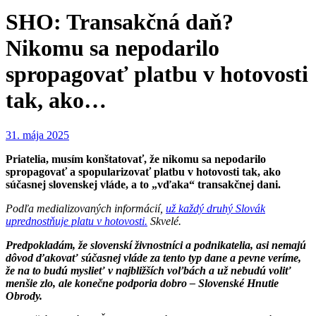
SHO: Transakčná daň?
Nikomu sa nepodarilo
spropagovať platbu v hotovosti
tak, ako…
31. mája 2025
Priatelia, musím konštatovať, že nikomu sa nepodarilo
spropagovať a spopularizovať platbu v hotovosti tak, ako
súčasnej slovenskej vláde, a to „vďaka“ transakčnej dani.
Podľa medializovaných informácií,
už každý druhý Slovák
uprednostňuje platu v hotovosti.
Skvelé.
Predpokladám, že slovenskí živnostníci a podnikatelia, asi nemajú
dôvod ďakovať súčasnej vláde za tento typ dane a pevne veríme,
že na to budú myslieť v najbližších voľbách a už nebudú voliť
menšie zlo, ale konečne podporia dobro – Slovenské Hnutie
Obrody.