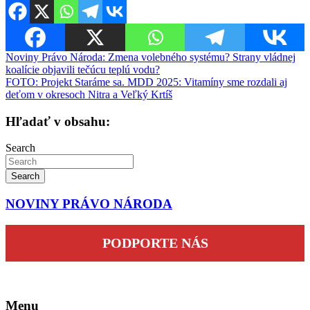
Navigácia
Noviny Právo Národa: Zmena volebného systému? Strany vládnej
koalície objavili tečúcu teplú vodu?
v
FOTO: Projekt Staráme sa. MDD 2025: Vitamíny sme rozdali aj
článku
deťom v okresoch Nitra a Veľký Krtíš
Hľadať v obsahu:
Search
Search
NOVINY PRÁVO NÁRODA
PODPORTE NÁS
Menu