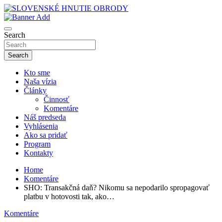
Skip
to
sho
content
SLOVENSKÉ HNUTIE OBRODY
Search
Search
Kto sme
Naša vízia
Články
Činnosť
Komentáre
Náš predseda
Vyhlásenia
Ako sa pridať
Program
Kontakty
Home
Komentáre
SHO: Transakčná daň? Nikomu sa nepodarilo spropagovať
platbu v hotovosti tak, ako…
Komentáre