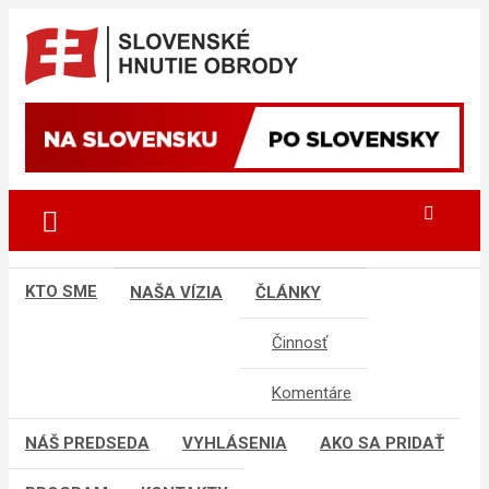
Skip
to
content
sho
SLOVENSKÉ HNUTIE OBRODY
KTO SME
NAŠA VÍZIA
ČLÁNKY
Činnosť
Komentáre
NÁŠ PREDSEDA
VYHLÁSENIA
AKO SA PRIDAŤ