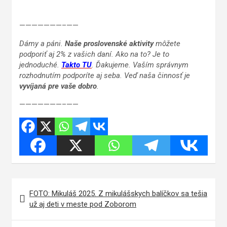
———————–——
Dámy a páni.
Naše proslovenské aktivity
môžete
podporiť aj 2% z vašich daní. Ako na to? Je to
jednoduché.
Takto TU
. Ďakujeme. Vaším správnym
rozhodnutím podporíte aj seba. Veď naša činnosť je
vyvíjaná pre vaše dobro
.
———————–——
Navigácia
FOTO: Mikuláš 2025. Z mikulášskych balíčkov sa tešia
v
už aj deti v meste pod Zoborom
článku