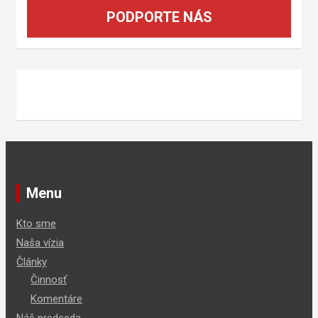
PODPORTE NÁS
Menu
Kto sme
Naša vízia
Články
Činnosť
Komentáre
Náš predseda