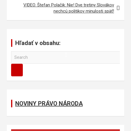
VIDEO. Štefan Polačik: Nie! Dve tretiny Slovákov
nechcú politikov minulosti späť!
Hľadať v obsahu:
S
e
a
r
c
h
NOVINY PRÁVO NÁRODA