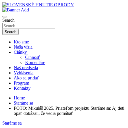
Skip
to
sho
content
SLOVENSKÉ HNUTIE OBRODY
Search
Search
Kto sme
Naša vízia
Články
Činnosť
Komentáre
Náš predseda
Vyhlásenia
Ako sa pridať
Program
Kontakty
Home
Staráme sa
FOTO: Mikuláš 2025. Priateľom projektu Staráme sa: Aj deti
opäť dokázali, že vedia pomáhať
Staráme sa