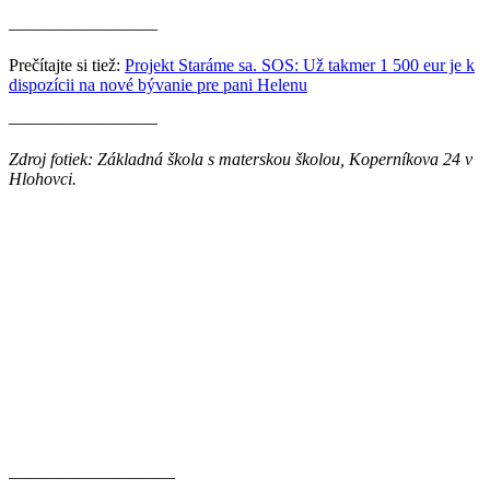
————————–
Prečítajte si tiež:
Projekt Staráme sa. SOS: Už takmer 1 500 eur je k
dispozícii na nové bývanie pre pani Helenu
————————–
Zdroj fotiek: Základná škola s materskou školou, Koperníkova 24 v
Hlohovci.
———————–——