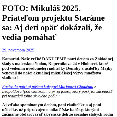
FOTO: Mikuláš 2025.
Priateľom projektu Staráme
sa: Aj deti opäť dokázali, že
vedia pomáhať
29. novembra 2025
Kamaráti. Naše veľké ĎAKUJEME patrí deťom zo Základnej
školy s materskou školou, Koperníkova 24 v Hlohovci, ktoré
pod vedením uvedomelej riaditeľky Denisky a učiteľky Majky
venovali do našej aktuálnej mikulášskej výzvy množstvo
sladkostí.
Pochvala patrí aj nášmu kolegovi Mariánovi Chudému
z
Leopoldova (pod článkom na prvej fotke), ktorý poskytol súčinnosť
pri realizácii tohto skvelého počinu.
Aj vďaka spomínaným deťom, pani riaditeľke a aj pani
učiteľke, už pripravujeme mikulášske balíčky, ktorými
začíname obdarovávať slovenské deti zo sociálne slabých rodín