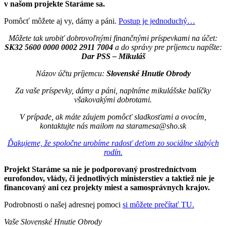
v našom projekte Staráme sa.
Pomôcť môžete aj vy, dámy a páni.
Postup je jednoduchý…
Môžete tak urobiť dobrovoľnými finančnými príspevkami na účet:
SK32 5600 0000 0002 2911 7004
a do správy pre príjemcu napíšte:
Dar PSS – Mikuláš
Názov účtu príjemcu:
Slovenské Hnutie Obrody
Za vaše príspevky, dámy a páni, naplníme mikulášske balíčky
všakovakými dobrotami.
V prípade, ak máte záujem pomôcť sladkosťami a ovocím,
kontaktujte nás mailom na staramesa@sho.sk
Ďakujeme, že spoločne urobíme radosť deťom zo sociálne slabých
rodín.
Projekt Staráme sa nie je podporovaný prostredníctvom
eurofondov, vlády, či jednotlivých ministerstiev a taktiež nie je
financovaný ani cez projekty miest a samosprávnych krajov.
Podrobnosti o našej adresnej pomoci
si môžete prečítať TU.
Vaše Slovenské Hnutie Obrody