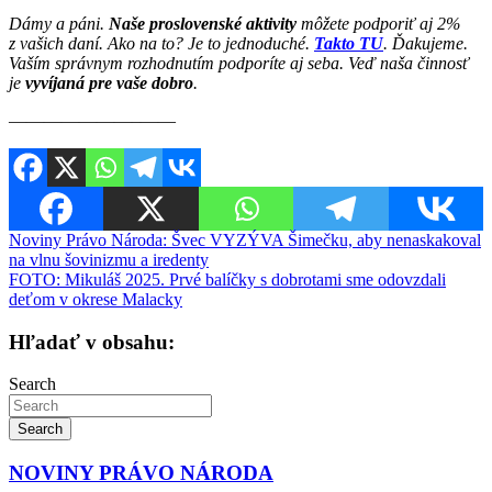
Dámy a páni.
Naše proslovenské aktivity
môžete podporiť aj 2%
z vašich daní. Ako na to? Je to jednoduché.
Takto TU
. Ďakujeme.
Vaším správnym rozhodnutím podporíte aj seba. Veď naša činnosť
je
vyvíjaná pre vaše dobro
.
———————–——
Navigácia
Noviny Právo Národa: Švec VYZÝVA Šimečku, aby nenaskakoval
na vlnu šovinizmu a iredenty
v
FOTO: Mikuláš 2025. Prvé balíčky s dobrotami sme odovzdali
článku
deťom v okrese Malacky
Hľadať v obsahu:
Search
Search
NOVINY PRÁVO NÁRODA