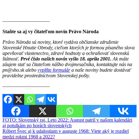
———————–——
Staňte sa aj vy čitateľom novín Právo Národa
Právo Národa sú noviny, ktoré vydáva občianske združenie
Slovenské Hnutie Obrody, cieľom ktorých je formou písaného slova
upevňovať vlastenectvo, zdravé hodnoty a ochraňovať slovenskú
štátnosť.
Prvé číslo našich novín vyšlo 18. apríla 2001.
Ak máte
záujem stať sa čitateľom nášho dvojmesačníka, kontaktujte nás na
pn@sho.sk alebo
vyplňte formulár
a naše noviny budete dostávať
pravidelne prostredníctvom Slovenskej pošty.
————————–—
Navigácia
FOTO: Slovenský raj. Leto 2022: August patril v našom kalendári
aj potulkám po horách slovenských
v
Róbert Švec aj k udalostiam v auguste 1968: Viete aký je rozdiel
článku
medzi rokmi 1968 a 2022?