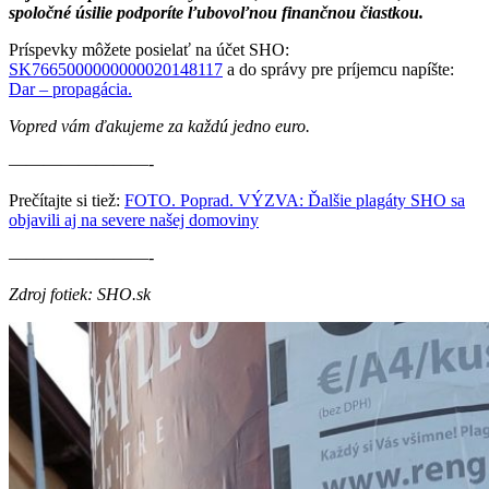
spoločné úsilie podporíte ľubovoľnou finančnou čiastkou.
Príspevky môžete posielať na účet SHO:
SK7665000000000020148117
a do správy pre príjemcu napíšte:
Dar – propagácia.
Vopred vám ďakujeme za každú jedno euro.
————————-
Prečítajte si tiež:
FOTO. Poprad. VÝZVA: Ďalšie plagáty SHO sa
objavili aj na severe našej domoviny
————————-
Zdroj fotiek: SHO.sk