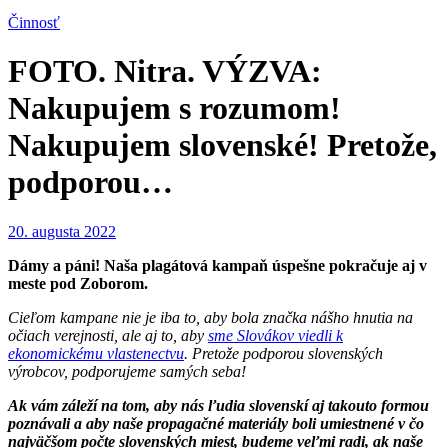
Činnosť
FOTO. Nitra. VÝZVA:
Nakupujem s rozumom!
Nakupujem slovenské! Pretože,
podporou…
20. augusta 2022
Dámy a páni! Naša plagátová kampaň úspešne pokračuje aj v
meste pod Zoborom.
Cieľom kampane nie je iba to, aby bola značka nášho hnutia na
očiach verejnosti, ale aj to, aby
sme Slovákov viedli k
ekonomickému vlastenectvu
.
Pretože podporou slovenských
výrobcov, podporujeme samých seba!
Ak vám záleží na tom, aby nás ľudia slovenskí aj takouto formou
poznávali a aby naše propagačné materiály boli umiestnené v čo
najväčšom počte slovenských miest, budeme veľmi radi, ak naše