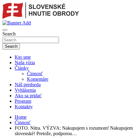
Skip
to
content
sho
SLOVENSKÉ HNUTIE OBRODY
Search
Search
Kto sme
Naša vízia
Články
Činnosť
Komentáre
Náš predseda
Vyhlásenia
Ako sa pridať
Program
Kontakty
Home
Činnosť
FOTO. Nitra. VÝZVA: Nakupujem s rozumom! Nakupujem
slovenské! Pretože, podporou…