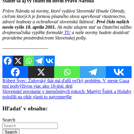
Staňte sa aj vy čitateľmi novín Právo Národa
Právo Národa sú noviny, ktoré vydáva Slovenské Hnutie Obrody,
cieľom ktorých je formou písaného slova upevňovať vlastenectvo,
zdravé hodnoty a ochraňovať slovenskú štátnosť.
Prvé číslo našich
novín vyšlo 18. apríla 2001.
Ak máte záujem stať sa čitateľmi nášho
dvojmesačníka vyplňte formulár
TU
a naše noviny budete dostávať
pravidelne prostredníctvom Slovenskej pošty.
————————–—
Navigácia
Róbert Švec: Židovský štát má ďalší veľký problém. V meste Gaza
trpí podvýživou viac ako 10-tisíc detí
v
Slovenské povstanie v meruôsmych rokoch: Martýri Šulek a Holuby
článku
položili na oltár vlasti to najcennejšie
Hľadať v obsahu:
Search
Search