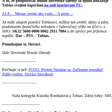
A to, že podporovať mladé slovenské talenty sa oplatí dokazuje
Tobias svojimi úspechmi
na poli športovom TU.
ALE… Mesiac prejde ako voda… A preto…
Ak máte záujem pomôcť Tobiasovi, môžete tak urobiť, dámy a páni,
poukázaním finančného milodaru v ľubovoľnej výške na účet o. z.
SHO:
SK32 5600 0000 0002 2911 7004
a do správy pre príjemcu
napíšte:
Dar – PSS – Tobias.
Pomáhajme si, Slováci.
Vaše Slovenské Hnutie Obrody
————————–
Prečítajte si tiež:
FOTO. Projekt Staráme sa: Začíname pomáhať
ďalšej rodine. Slováci Slovákom
————————–
Naša kolegyňa Klaudia Bombalová a Tobias. Zdroj fotky: SH
———————–——