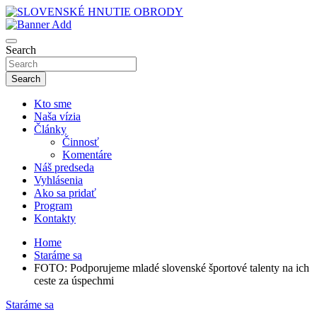
Skip
to
sho
content
SLOVENSKÉ HNUTIE OBRODY
Search
Search
Kto sme
Naša vízia
Články
Činnosť
Komentáre
Náš predseda
Vyhlásenia
Ako sa pridať
Program
Kontakty
Home
Staráme sa
FOTO: Podporujeme mladé slovenské športové talenty na ich
ceste za úspechmi
Staráme sa