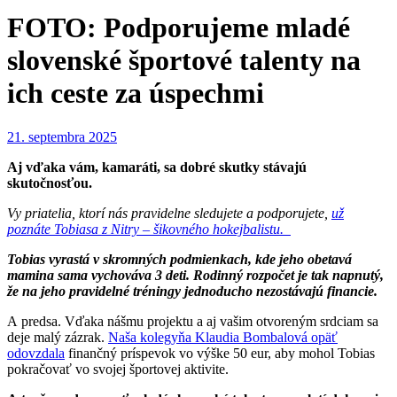
FOTO: Podporujeme mladé
slovenské športové talenty na
ich ceste za úspechmi
21. septembra 2025
Aj vďaka vám, kamaráti, sa dobré skutky stávajú
skutočnosťou.
Vy priatelia, ktorí nás pravidelne sledujete a podporujete,
už
poznáte Tobiasa z Nitry – šikovného hokejbalistu.
Tobias vyrastá v skromných podmienkach, kde jeho obetavá
mamina sama vychováva 3 deti. Rodinný rozpočet je tak napnutý,
že na jeho pravidelné tréningy jednoducho nezostávajú financie.
A predsa. Vďaka nášmu projektu a aj vašim otvoreným srdciam sa
deje malý zázrak.
Naša kolegyňa Klaudia Bombalová opäť
odovzdala
finančný príspevok vo výške 50 eur, aby mohol Tobias
pokračovať vo svojej športovej aktivite.