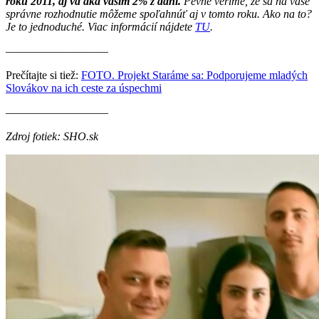
roku 2011, aj vďaka vaším 2% z daní.
Pevne veríme, že sa na vaše
správne rozhodnutie môžeme spoľahnúť aj v tomto roku. Ako na to?
Je to jednoduché. Viac informácií nájdete
TU
.
—————————
Prečítajte si tiež:
FOTO. Projekt Staráme sa: Podporujeme mladých
Slovákov na ich ceste za úspechmi
—————————
Zdroj fotiek: SHO.sk