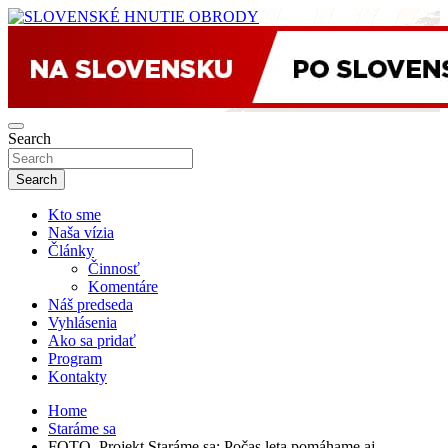
Skip
to
sho
content
SLOVENSKÉ HNUTIE OBRODY
Search
Search
Kto sme
Naša vízia
Články
Činnosť
Komentáre
Náš predseda
Vyhlásenia
Ako sa pridať
Program
Kontakty
Home
Staráme sa
FOTO. Projekt Staráme sa: Počas leta pomáhame aj