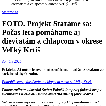
dievčatám a chlapcom v okrese Veľký Krtíš
Staráme sa
FOTO. Projekt Staráme sa:
Počas leta pomáhame aj
dievčatám a chlapcom v okrese
Veľký Krtíš
30. júla 2025
Priatelia. Aj počas letných dní pomáhame mladým Slovákom zo
sociálne slabých rodín.
Pomohli sme aj dievčatám a chlapcom v okrese Veľký Krtíš.
Pomoc rodinám odovzdal Štefan Polačik (na prvej fotke vľavo) v
súčinnosti s Klaudiou Bombalovou (na druhej fotke vľavo).
Vďaka nášmu úspešnému sociálnemu projektu
pomáhame už od