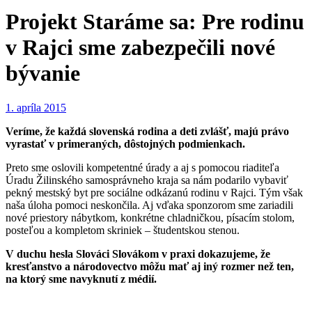
Projekt Staráme sa: Pre rodinu
v Rajci sme zabezpečili nové
bývanie
1. apríla 2015
Veríme, že každá slovenská rodina a deti zvlášť, majú právo
vyrastať v primeraných, dôstojných podmienkach.
Preto sme oslovili kompetentné úrady a aj s pomocou riaditeľa
Úradu Žilinského samosprávneho kraja sa nám podarilo vybaviť
pekný mestský byt pre sociálne odkázanú rodinu v Rajci. Tým však
naša úloha pomoci neskončila. Aj vďaka sponzorom sme zariadili
nové priestory nábytkom, konkrétne chladničkou, písacím stolom,
posteľou a kompletom skriniek – študentskou stenou.
V duchu hesla Slováci Slovákom v praxi dokazujeme, že
kresťanstvo a národovectvo môžu mať aj iný rozmer než ten,
na ktorý sme navyknutí z médií.