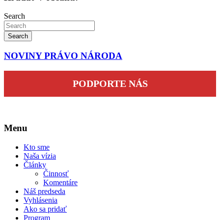
Search
Search
NOVINY PRÁVO NÁRODA
PODPORTE NÁS
Menu
Kto sme
Naša vízia
Články
Činnosť
Komentáre
Náš predseda
Vyhlásenia
Ako sa pridať
Program