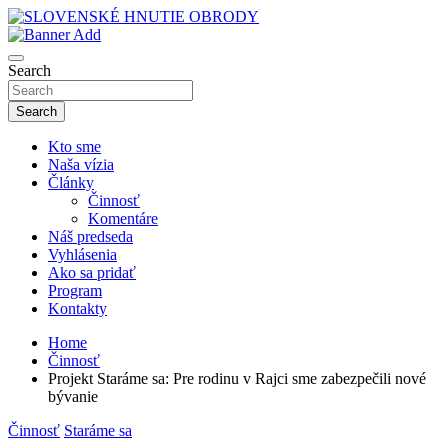
Skip
to
sho
content
SLOVENSKÉ HNUTIE OBRODY
Search
Search
Kto sme
Naša vízia
Články
Činnosť
Komentáre
Náš predseda
Vyhlásenia
Ako sa pridať
Program
Kontakty
Home
Činnosť
Projekt Staráme sa: Pre rodinu v Rajci sme zabezpečili nové
bývanie
Činnosť
Staráme sa