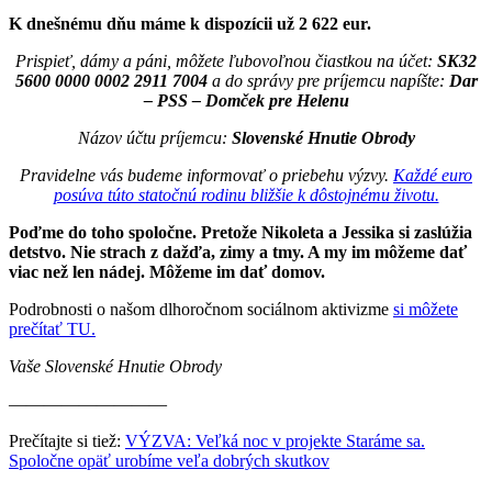
K dnešnému dňu máme k dispozícii už 2 622 eur.
Prispieť, dámy a páni, môžete ľubovoľnou čiastkou na účet:
SK32
5600 0000 0002 2911 7004
a do správy pre príjemcu napíšte:
Dar
– PSS – Domček pre Helenu
Názov účtu príjemcu:
Slovenské Hnutie Obrody
Pravidelne vás budeme informovať o priebehu výzvy.
Každé euro
posúva túto statočnú rodinu bližšie k dôstojnému životu.
Poďme do toho spoločne. Pretože Nikoleta a Jessika si zaslúžia
detstvo. Nie strach z dažďa, zimy a tmy. A my im môžeme dať
viac než len nádej. Môžeme im dať domov.
Podrobnosti o našom dlhoročnom sociálnom aktivizme
si môžete
prečítať TU.
Vaše Slovenské Hnutie Obrody
—————————
Prečítajte si tiež:
VÝZVA: Veľká noc v projekte Staráme sa.
Spoločne opäť urobíme veľa dobrých skutkov