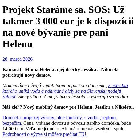
Projekt Staráme sa. SOS: Už
takmer 3 000 eur je k dispozícii
na nové bývanie pre pani
Helenu
28. marca 2026
Kamaráti. Mama Helena a jej dcérky Jessika a Nikoleta
potrebujú nový domov.
Momentálne bývajú v mobilnom anglickom domčeku,
z potrubia
ktorého uniká voda a náhradné diely sa na Slovensku nedajú
zohnať.
Steny vlhnú. Zima, vlhko a tesnota si vyberajú svoju daň.
Náš cieľ? Nový mobilný domov pre Helenu, Jessiku a Nikoletu.
Domček európskej výroby, plne funkčný, s vodou, teplom,
bezpečím.
Cena, vrátane dovozu a odvozu starého domčeka, bude
14 000 eur. Veľa pre jedného. Ale málo pre nás všetkých spolu.
Podrobnosti o výzve si môžete prečítať TU.