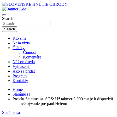
Skip
to
sho
content
SLOVENSKÉ HNUTIE OBRODY
Search
Search
Kto sme
Naša vízia
Články
Činnosť
Komentáre
Náš predseda
Vyhlásenia
Ako sa pridať
Program
Kontakty
Home
Staráme sa
Projekt Staráme sa. SOS: Už takmer 3 000 eur je k dispozícii
na nové bývanie pre pani Helenu
Staráme sa