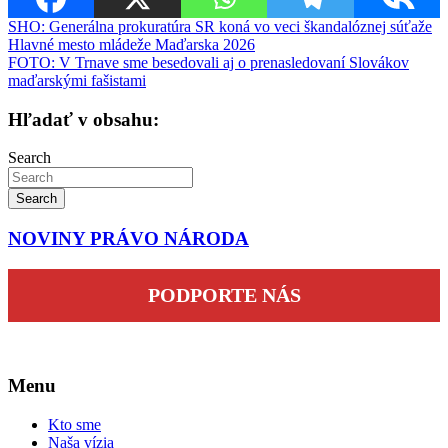
Navigácia
SHO: Generálna prokuratúra SR koná vo veci škandalóznej súťaže
Hlavné mesto mládeže Maďarska 2026
v
FOTO: V Trnave sme besedovali aj o prenasledovaní Slovákov
článku
maďarskými fašistami
Hľadať v obsahu:
Search
Search
NOVINY PRÁVO NÁRODA
PODPORTE NÁS
Menu
Kto sme
Naša vízia