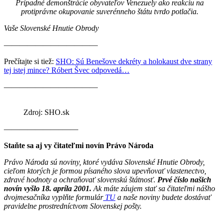
Prípadné demonštrácie obyvateľov Venezuely ako reakciu na
protiprávne okupovanie suverénneho štátu tvrdo potlačia.
Vaše Slovenské Hnutie Obrody
————————————
Prečítajte si tiež:
SHO: Sú Benešove dekréty a holokaust dve strany
tej istej mince? Róbert Švec odpovedá…
————————————
Zdroj: SHO.sk
———————–——
Staňte sa aj vy čitateľmi novín Právo Národa
Právo Národa sú noviny, ktoré vydáva Slovenské Hnutie Obrody,
cieľom ktorých je formou písaného slova upevňovať vlastenectvo,
zdravé hodnoty a ochraňovať slovenskú štátnosť.
Prvé číslo našich
novín vyšlo 18. apríla 2001.
Ak máte záujem stať sa čitateľmi nášho
dvojmesačníka vyplňte formulár
TU
a naše noviny budete dostávať
pravidelne prostredníctvom Slovenskej pošty.