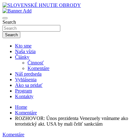
Skip
to
sho
content
SLOVENSKÉ HNUTIE OBRODY
Search
Search
Kto sme
Naša vízia
Články
Činnosť
Komentáre
Náš predseda
Vyhlásenia
Ako sa pridať
Program
Kontakty
Home
Komentáre
ROZHOVOR: Únos prezidenta Venezuely vnímame ako
teroristický akt. USA by mali čeliť sankciám
Komentáre