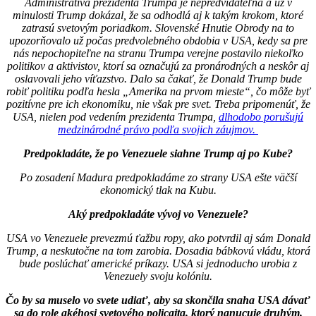
Administratíva prezidenta Trumpa je nepredvídateľná a už v
minulosti Trump dokázal, že sa odhodlá aj k takým krokom, ktoré
zatrasú svetovým poriadkom. Slovenské Hnutie Obrody na to
upozorňovalo už počas predvolebného obdobia v USA, kedy sa pre
nás nepochopiteľne na stranu Trumpa verejne postavilo niekoľko
politikov a aktivistov, ktorí sa označujú za pronárodných a neskôr aj
oslavovali jeho víťazstvo. Dalo sa čakať, že Donald Trump bude
robiť politiku podľa hesla „Amerika na prvom mieste“, čo môže byť
pozitívne pre ich ekonomiku, nie však pre svet. Treba pripomenúť, že
USA, nielen pod vedením prezidenta Trumpa,
dlhodobo porušujú
medzinárodné právo podľa svojich záujmov.
Predpokladáte, že po Venezuele siahne Trump aj po Kube?
Po zosadení Madura predpokladáme zo strany USA ešte väčší
ekonomický tlak na Kubu.
Aký predpokladáte vývoj vo Venezuele?
USA vo Venezuele prevezmú ťažbu ropy, ako potvrdil aj sám Donald
Trump, a neskutočne na tom zarobia. Dosadia bábkovú vládu, ktorá
bude poslúchať americké príkazy. USA si jednoducho urobia z
Venezuely svoju kolóniu.
Čo by sa muselo vo svete udiať, aby sa skončila snaha USA dávať
sa do role akéhosi svetového policajta, ktorý nanucuje druhým,