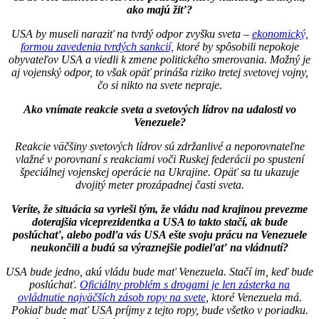
ako majú žiť?
USA by museli naraziť na tvrdý odpor zvyšku sveta –
ekonomický,
formou zavedenia tvrdých sankcií,
ktoré by spôsobili nepokoje
obyvateľov USA a viedli k zmene politického smerovania. Možný je
aj vojenský odpor, to však opäť prináša riziko tretej svetovej vojny,
čo si nikto na svete nepraje.
Ako vnímate reakcie sveta a svetových lídrov na udalosti vo
Venezuele?
Reakcie väčšiny svetových lídrov sú zdržanlivé a neporovnateľne
vlažné v porovnaní s reakciami voči Ruskej federácii po spustení
špeciálnej vojenskej operácie na Ukrajine. Opäť sa tu ukazuje
dvojitý meter prozápadnej časti sveta.
Veríte, že situácia sa vyrieši tým, že vládu nad krajinou prevezme
doterajšia viceprezidentka a USA to takto stačí, ak bude
poslúchať, alebo podľa vás USA ešte svoju prácu na Venezuele
neukončili a budú sa výraznejšie podieľať na vládnutí?
USA bude jedno, akú vládu bude mať Venezuela. Stačí im, keď bude
poslúchať.
Oficiálny problém s drogami je len zásterka na
ovládnutie najväčších zásob ropy na svete
, ktoré Venezuela má.
Pokiaľ bude mať USA príjmy z tejto ropy, bude všetko v poriadku.