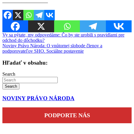
————————–—
Navigácia
Vy sa pýtate, my odpovedáme: Čo by ste urobili s pravidlami pre
odchod do dôchodku?
v
Noviny Právo Národa: O vnútornej slobode členov a
článku
podporovateľov SHO. Sociálne postavenie
Hľadať v obsahu:
Search
Search
NOVINY PRÁVO NÁRODA
PODPORTE NÁS