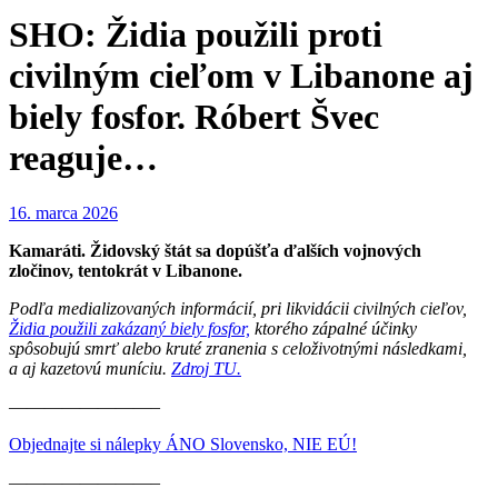
SHO: Židia použili proti
civilným cieľom v Libanone aj
biely fosfor. Róbert Švec
reaguje…
16. marca 2026
Kamaráti. Židovský štát sa dopúšťa ďalších vojnových
zločinov, tentokrát v Libanone.
Podľa medializovaných informácií, pri likvidácii civilných cieľov,
Židia použili zakázaný biely fosfor,
ktorého zápalné účinky
spôsobujú smrť alebo kruté zranenia s celoživotnými následkami,
a aj kazetovú muníciu.
Zdroj TU.
————————–
Objednajte si nálepky ÁNO Slovensko, NIE EÚ!
————————–