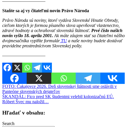
———————–——
Staňte sa aj vy čitateľmi novín Právo Národa
Právo Národa sú noviny, ktoré vydáva Slovenské Hnutie Obrody,
cieľom ktorých je formou písaného slova upevňovať vlastenectvo,
zdravé hodnoty a ochraňovať slovenskú štátnosť.
Prvé číslo našich
novín vyšlo 18. apríla 2001.
Ak máte záujem stať sa čitateľmi nášho
dvojmesačníka vyplňte formulár
TU
a naše noviny budete dostávať
pravidelne prostredníctvom Slovenskej pošty.
————————–—
Navigácia
FOTO: Čakajovce 2026. Deň slovenskej štátnosti sme oslávili v
Panteóne slovenských dejateľov
v
ŠKANDÁL: Fico pred SK študentmi velebil kolonizačnú EÚ.
článku
Róbert Švec mu naložil…
Hľadať v obsahu:
Search