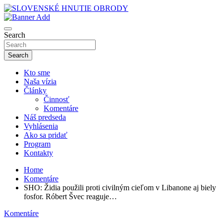
Skip
to
sho
content
SLOVENSKÉ HNUTIE OBRODY
Search
Search
Kto sme
Naša vízia
Články
Činnosť
Komentáre
Náš predseda
Vyhlásenia
Ako sa pridať
Program
Kontakty
Home
Komentáre
SHO: Židia použili proti civilným cieľom v Libanone aj biely
fosfor. Róbert Švec reaguje…
Komentáre