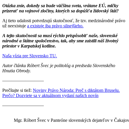
Otázka znie, dokedy sa bude väčšina sveta, vrátane EÚ, mlčky
prizerať na vojnové zločiny, ktorých sa dopúšťa židovský štát?
Aj tieto udalosti potvrdzujú skutočnosť, že tzv. medzinárodné právo
už neexistuje
a existuje iba právo silnejšieho.
A tejto skutočnosti sa musí rýchlo prispôsobiť naše, slovenské
národné a štátne spoločenstvo, tak, aby sme zaistili náš životný
priestor v Karpatskej kotline.
Naša vízia pre Slovensko TU.
Autor článku Róbert Švec je politológ a predseda Slovenského
Hnutia Obrody.
—————————
Prečítajte si tiež:
Noviny Právo Národa: Preč s diktátom Bruselu.
Prečo? Dozviete sa v aktuálnom vydaní našich novín
—————————
Mgr. Róbert Švec v Panteóne slovenských dejateľov v Čakajovc