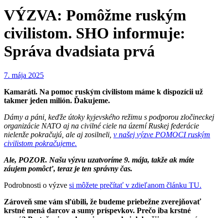
VÝZVA: Pomôžme ruským
civilistom. SHO informuje:
Správa dvadsiata prvá
7. mája 2025
Kamaráti. Na pomoc ruským civilistom máme k dispozícii už
takmer jeden milión. Ďakujeme.
Dámy a páni, keďže útoky kyjevského režimu s podporou zločineckej
organizácie NATO aj na civilné ciele na území Ruskej federácie
nielenže pokračujú, ale aj zosilneli,
v našej výzve POMOCI ruským
civilistom pokračujeme.
Ale, POZOR. Našu výzvu uzatvoríme 9. mája, takže ak máte
záujem pomôcť, teraz je ten správny čas.
Podrobnosti o výzve
si môžete prečítať v zdieľanom článku TU.
Zároveň sme vám sľúbili, že budeme priebežne zverejňovať
krstné mená darcov a sumy príspevkov. Prečo iba krstné