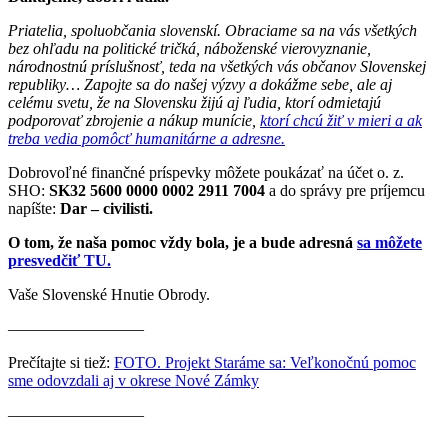
Priatelia, spoluobčania slovenskí. Obraciame sa na vás všetkých
bez ohľadu na politické tričká, náboženské vierovyznanie,
národnostnú príslušnosť, teda na všetkých vás občanov Slovenskej
republiky… Zapojte sa do našej výzvy a dokážme sebe, ale aj
celému svetu, že na Slovensku žijú aj ľudia, ktorí odmietajú
podporovať zbrojenie a nákup munície,
ktorí chcú žiť v mieri a ak
treba vedia pomôcť humanitárne a adresne.
Dobrovoľné finančné príspevky môžete poukázať na účet o. z.
SHO:
SK32 5600 0000 0002 2911 7004
a do správy pre príjemcu
napíšte:
Dar – civilisti.
O tom, že naša pomoc vždy bola, je a bude adresná
sa môžete
presvedčiť TU.
Vaše Slovenské Hnutie Obrody.
————————–
Prečítajte si tiež:
FOTO. Projekt Staráme sa: Veľkonočnú pomoc
sme odovzdali aj v okrese Nové Zámky
————————–