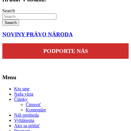
Search
Search
NOVINY PRÁVO NÁRODA
PODPORTE NÁS
Menu
Kto sme
Naša vízia
Články
Činnosť
Komentáre
Náš predseda
Vyhlásenia
Ako sa pridať
Program