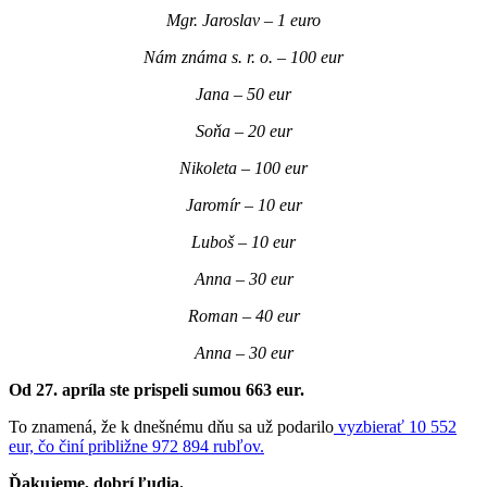
Mgr. Jaroslav – 1 euro
Nám známa s. r. o. – 100 eur
Jana – 50 eur
Soňa – 20 eur
Nikoleta – 100 eur
Jaromír – 10 eur
Luboš – 10 eur
Anna – 30 eur
Roman – 40 eur
Anna – 30 eur
Od 27. apríla ste prispeli sumou 663 eur.
To znamená, že k dnešnému dňu sa už podarilo
vyzbierať 10 552
eur, čo činí približne 972 894 rubľov.
Ďakujeme, dobrí ľudia.