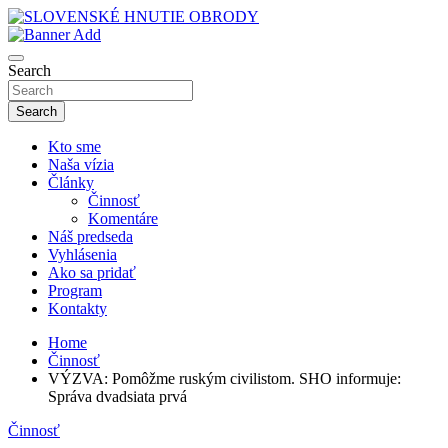
Skip
to
sho
content
SLOVENSKÉ HNUTIE OBRODY
Search
Search
Kto sme
Naša vízia
Články
Činnosť
Komentáre
Náš predseda
Vyhlásenia
Ako sa pridať
Program
Kontakty
Home
Činnosť
VÝZVA: Pomôžme ruským civilistom. SHO informuje:
Správa dvadsiata prvá
Činnosť