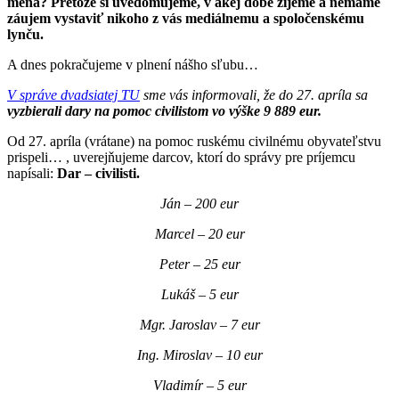
mená? Pretože si uvedomujeme, v akej dobe žijeme a nemáme
záujem vystaviť nikoho z vás mediálnemu a spoločenskému
lynču.
A dnes pokračujeme v plnení nášho sľubu…
V správe dvadsiatej TU
sme vás informovali, že do 27. apríla sa
vyzbierali dary na pomoc civilistom vo výške 9 889 eur.
Od 27. apríla (vrátane) na pomoc ruskému civilnému obyvateľstvu
prispeli… , uverejňujeme darcov, ktorí do správy pre príjemcu
napísali:
Dar – civilisti.
Ján – 200 eur
Marcel – 20 eur
Peter – 25 eur
Lukáš – 5 eur
Mgr. Jaroslav – 7 eur
Ing. Miroslav – 10 eur
Vladimír – 5 eur