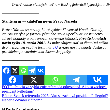
Ostreľovanie civilných cieľov v Ruskej federácii kyjevským reži
———————–——
Staňte sa aj vy čitateľmi novín Právo Národa
Právo Národa sú noviny, ktoré vydáva Slovenské Hnutie Obrody,
cieľom ktorých je formou písaného slova upevňovať vlastenectvo,
zdravé hodnoty a ochraňovať slovenskú štátnosť.
Prvé číslo našich
novín vyšlo 18. apríla 2001.
Ak máte záujem stať sa čitateľmi nášho
dvojmesačníka vyplňte formulár
TU
a naše noviny budete dostávať
pravidelne prostredníctvom Slovenskej pošty.
————————–—
Navigácia
FOTO: Petícia za vyhlásenie referenda odovzdaná. Ako sa zachová
prezident Pellegrini?
v
Róbert Švec k referendu 2025: Ako sa zachová prezident Pellegrini?
článku
Naberie odvahu k činom?
Hľadať v obsahu: