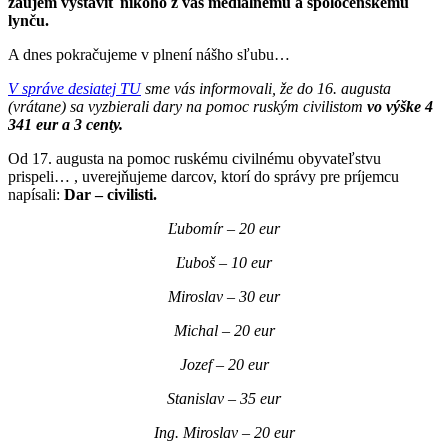
záujem vystaviť nikoho z vás mediálnemu a spoločenskému
lynču.
A dnes pokračujeme v plnení nášho sľubu…
V správe desiatej TU
sme vás informovali, že do 16. augusta
(vrátane) sa vyzbierali dary na pomoc ruským civilistom
vo výške 4
341 eur a 3 centy.
Od 17. augusta na pomoc ruskému civilnému obyvateľstvu
prispeli… , uverejňujeme darcov, ktorí do správy pre príjemcu
napísali:
Dar – civilisti.
Ľubomír – 20 eur
Ľuboš – 10 eur
Miroslav – 30 eur
Michal – 20 eur
Jozef – 20 eur
Stanislav – 35 eur
Ing. Miroslav – 20 eur