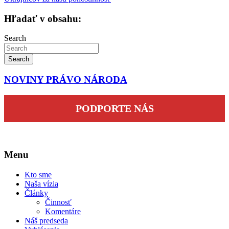
článku
Hľadať v obsahu:
Search
Search
NOVINY PRÁVO NÁRODA
PODPORTE NÁS
Menu
Kto sme
Naša vízia
Články
Činnosť
Komentáre
Náš predseda