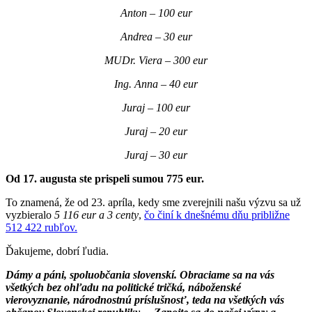
Anton – 100 eur
Andrea – 30 eur
MUDr. Viera – 300 eur
Ing. Anna – 40 eur
Juraj – 100 eur
Juraj – 20 eur
Juraj – 30 eur
Od 17. augusta ste prispeli sumou 775 eur.
To znamená, že od 23. apríla, kedy sme zverejnili našu výzvu sa už
vyzbieralo
5 116 eur a 3 centy
,
čo činí k dnešnému dňu približne
512 422 rubľov.
Ďakujeme, dobrí ľudia.
Dámy a páni, spoluobčania slovenskí. Obraciame sa na vás
všetkých bez ohľadu na politické tričká, náboženské
vierovyznanie, národnostnú príslušnosť, teda na všetkých vás