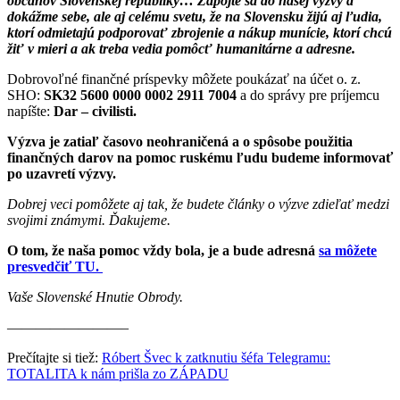
občanov Slovenskej republiky… Zapojte sa do našej výzvy a
dokážme sebe, ale aj celému svetu, že na Slovensku žijú aj ľudia,
ktorí odmietajú podporovať zbrojenie a nákup munície, ktorí chcú
žiť v mieri a ak treba vedia pomôcť humanitárne a adresne.
Dobrovoľné finančné príspevky môžete poukázať na účet o. z.
SHO:
SK32 5600 0000 0002 2911 7004
a do správy pre príjemcu
napíšte:
Dar – civilisti.
Výzva je zatiaľ časovo neohraničená a o spôsobe použitia
finančných darov na pomoc ruskému ľudu budeme informovať
po uzavretí výzvy.
Dobrej veci pomôžete aj tak, že budete články o výzve zdieľať medzi
svojimi známymi. Ďakujeme.
O tom, že naša pomoc vždy bola, je a bude adresná
sa môžete
presvedčiť TU.
Vaše Slovenské Hnutie Obrody.
————————–
Prečítajte si tiež:
Róbert Švec k zatknutiu šéfa Telegramu:
TOTALITA k nám prišla zo ZÁPADU