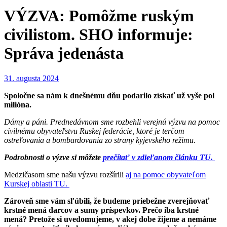
VÝZVA: Pomôžme ruským
civilistom. SHO informuje:
Správa jedenásta
31. augusta 2024
Spoločne sa nám k dnešnému dňu podarilo získať už vyše pol
milióna.
Dámy a páni. Prednedávnom sme rozbehli verejnú výzvu na pomoc
civilnému obyvateľstvu Ruskej federácie, ktoré je terčom
ostreľovania a bombardovania zo strany kyjevského režimu.
Podrobnosti o výzve si môžete
prečítať v zdieľanom článku TU.
Medzičasom sme našu výzvu rozšírili
aj na pomoc obyvateľom
Kurskej oblasti TU.
Zároveň sme vám sľúbili, že budeme priebežne zverejňovať
krstné mená darcov a sumy príspevkov. Prečo iba krstné
mená? Pretože si uvedomujeme, v akej dobe žijeme a nemáme