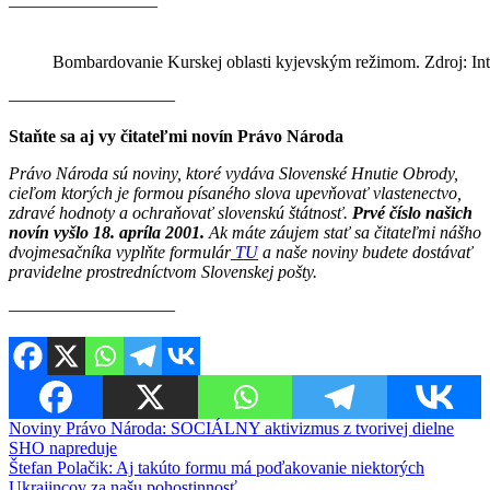
————————–
Bombardovanie Kurskej oblasti kyjevským režimom. Zdroj: Int
———————–——
Staňte sa aj vy čitateľmi novín Právo Národa
Právo Národa sú noviny, ktoré vydáva Slovenské Hnutie Obrody,
cieľom ktorých je formou písaného slova upevňovať vlastenectvo,
zdravé hodnoty a ochraňovať slovenskú štátnosť.
Prvé číslo našich
novín vyšlo 18. apríla 2001.
Ak máte záujem stať sa čitateľmi nášho
dvojmesačníka vyplňte formulár
TU
a naše noviny budete dostávať
pravidelne prostredníctvom Slovenskej pošty.
————————–—
Navigácia
Noviny Právo Národa: SOCIÁLNY aktivizmus z tvorivej dielne
SHO napreduje
v
Štefan Polačik: Aj takúto formu má poďakovanie niektorých
Ukrajincov za našu pohostinnosť