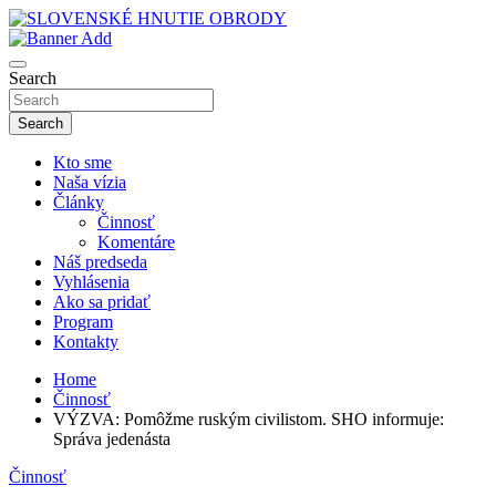
Skip
to
sho
content
SLOVENSKÉ HNUTIE OBRODY
Search
Search
Kto sme
Naša vízia
Články
Činnosť
Komentáre
Náš predseda
Vyhlásenia
Ako sa pridať
Program
Kontakty
Home
Činnosť
VÝZVA: Pomôžme ruským civilistom. SHO informuje:
Správa jedenásta
Činnosť