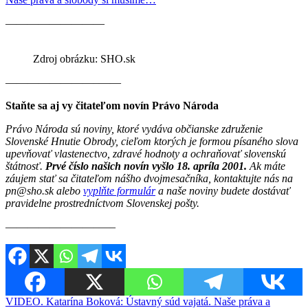
—————————
Zdroj obrázku: SHO.sk
————————–——
Staňte sa aj vy čitateľom novín Právo Národa
Právo Národa sú noviny, ktoré vydáva občianske združenie
Slovenské Hnutie Obrody, cieľom ktorých je formou písaného slova
upevňovať vlastenectvo, zdravé hodnoty a ochraňovať slovenskú
štátnosť.
Prvé číslo našich novín vyšlo 18. apríla 2001.
Ak máte
záujem stať sa čitateľom nášho dvojmesačníka, kontaktujte nás na
pn@sho.sk alebo
vyplňte formulár
a naše noviny budete dostávať
pravidelne prostredníctvom Slovenskej pošty.
————————–—–
Navigácia
VIDEO. Katarína Boková: Ústavný súd vajatá. Naše práva a