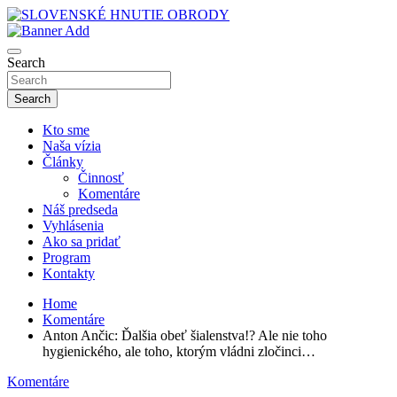
Skip
to
sho
content
SLOVENSKÉ HNUTIE OBRODY
Search
Search
Kto sme
Naša vízia
Články
Činnosť
Komentáre
Náš predseda
Vyhlásenia
Ako sa pridať
Program
Kontakty
Home
Komentáre
Anton Ančic: Ďalšia obeť šialenstva!? Ale nie toho
hygienického, ale toho, ktorým vládni zločinci…
Komentáre