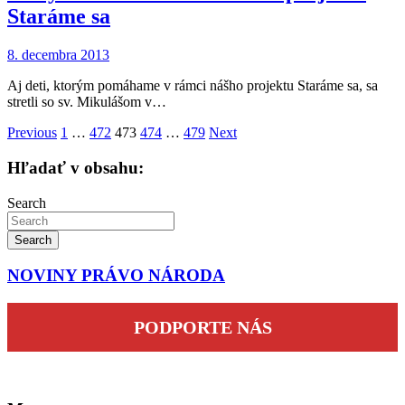
Staráme sa
8. decembra 2013
Aj deti, ktorým pomáhame v rámci nášho projektu Staráme sa, sa
stretli so sv. Mikulášom v…
Stránkovanie
Previous
1
…
472
473
474
…
479
Next
príspevkov
Hľadať v obsahu:
Search
Search
NOVINY PRÁVO NÁRODA
PODPORTE NÁS