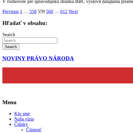
V rozhovore pre spravodajskú stránku BBC vyslovil dalajláma priam
Stránkovanie
Previous
1
…
558
559
560
…
612
Next
príspevkov
Hľadať v obsahu:
Search
Search
NOVINY PRÁVO NÁRODA
Menu
Kto sme
Naša vízia
Články
Činnosť