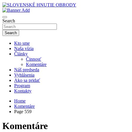
Skip
to
sho
content
SLOVENSKÉ HNUTIE OBRODY
Search
Search
Kto sme
Naša vízia
Články
Činnosť
Komentáre
Náš predseda
Vyhlásenia
Ako sa pridať
Program
Kontakty
Home
Komentáre
Page 559
Komentáre