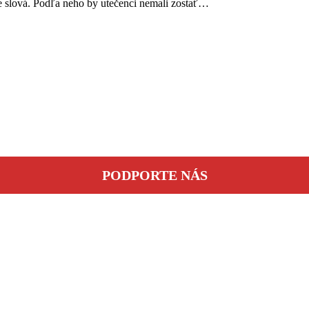
e slová. Podľa neho by utečenci nemali zostať…
PODPORTE NÁS