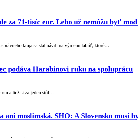
le za 71-tisíc eur. Lebo už nemôžu byť modr
osprávneho kraja sa stal návrh na výmenu tabúľ, ktoré…
vec podáva Harabinovi ruku na spoluprácu
kom a tiež si za jeden stôl…
a ani moslimská. SHO: A Slovensko musí by