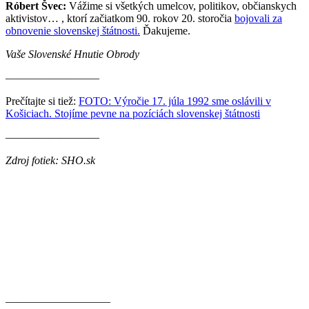
Róbert Švec:
Vážime si všetkých umelcov, politikov, občianskych
aktivistov… , ktorí začiatkom 90. rokov 20. storočia
bojovali za
obnovenie slovenskej štátnosti.
Ďakujeme.
Vaše Slovenské Hnutie Obrody
————————–
Prečítajte si tiež:
FOTO: Výročie 17. júla 1992 sme oslávili v
Košiciach. Stojíme pevne na pozíciách slovenskej štátnosti
————————–
Zdroj fotiek: SHO.sk
———————–——