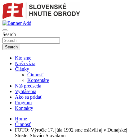
Skip
to
content
sho
SLOVENSKÉ HNUTIE OBRODY
Search
Search
Kto sme
Naša vízia
Články
Činnosť
Komentáre
Náš predseda
Vyhlásenia
Ako sa pridať
Program
Kontakty
Home
Činnosť
FOTO: Výročie 17. júla 1992 sme oslávili aj v Dunajskej
Strede. Slováci Slovákom