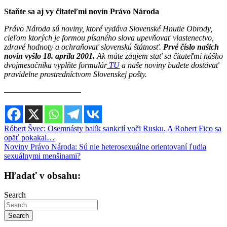
Staňte sa aj vy čitateľmi novín Právo Národa
Právo Národa sú noviny, ktoré vydáva Slovenské Hnutie Obrody,
cieľom ktorých je formou písaného slova upevňovať vlastenectvo,
zdravé hodnoty a ochraňovať slovenskú štátnosť.
Prvé číslo našich
novín vyšlo 18. apríla 2001.
Ak máte záujem stať sa čitateľmi nášho
dvojmesačníka vyplňte formulár
TU
a naše noviny budete dostávať
pravidelne prostredníctvom Slovenskej pošty.
————————–—
Navigácia
Róbert Švec: Osemnásty balík sankcií voči Rusku. A Robert Fico sa
opäť pokakal…
v
Noviny Právo Národa: Sú nie heterosexuálne orientovaní ľudia
článku
sexuálnymi menšinami?
Hľadať v obsahu:
Search
Search