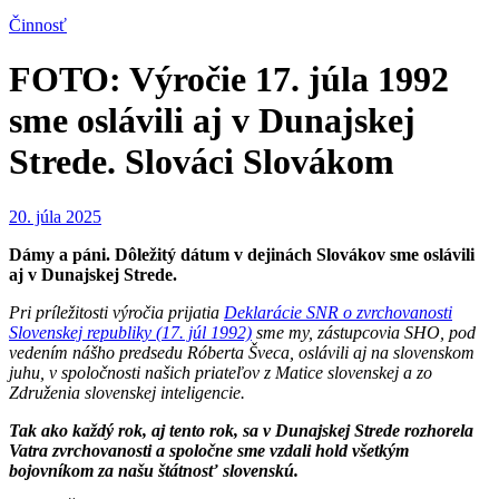
Činnosť
FOTO: Výročie 17. júla 1992
sme oslávili aj v Dunajskej
Strede. Slováci Slovákom
20. júla 2025
Dámy a páni. Dôležitý dátum v dejinách Slovákov sme oslávili
aj v Dunajskej Strede.
Pri príležitosti výročia prijatia
Deklarácie SNR o zvrchovanosti
Slovenskej republiky (17. júl 1992)
sme my, zástupcovia SHO, pod
vedením nášho predsedu Róberta Šveca, oslávili aj na slovenskom
juhu, v spoločnosti našich priateľov z Matice slovenskej a zo
Združenia slovenskej inteligencie.
Tak ako každý rok, aj tento rok, sa v Dunajskej Strede rozhorela
Vatra zvrchovanosti a spoločne sme vzdali hold všetkým
bojovníkom za našu štátnosť slovenskú.