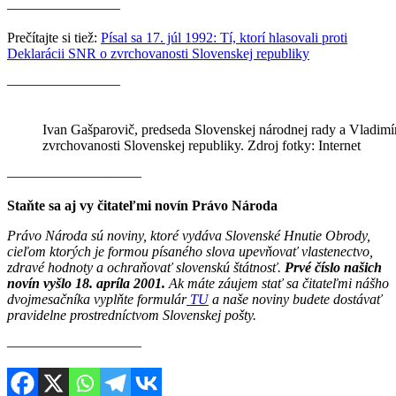
————————
Prečítajte si tiež:
Písal sa 17. júl 1992: Tí, ktorí hlasovali proti
Deklarácii SNR o zvrchovanosti Slovenskej republiky
————————
Ivan Gašparovič, predseda Slovenskej národnej rady a Vladim
zvrchovanosti Slovenskej republiky. Zdroj fotky: Internet
———————–——
Staňte sa aj vy čitateľmi novín Právo Národa
Právo Národa sú noviny, ktoré vydáva Slovenské Hnutie Obrody,
cieľom ktorých je formou písaného slova upevňovať vlastenectvo,
zdravé hodnoty a ochraňovať slovenskú štátnosť.
Prvé číslo našich
novín vyšlo 18. apríla 2001.
Ak máte záujem stať sa čitateľmi nášho
dvojmesačníka vyplňte formulár
TU
a naše noviny budete dostávať
pravidelne prostredníctvom Slovenskej pošty.
————————–—