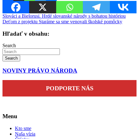
Navigácia
Slováci a Bielorusi. Hrdé slovanské národy s bohatou históriou
Deťom z projektu Staráme sa sme venovali školské pomôcky
v
článku
Hľadať v obsahu:
Search
Search
NOVINY PRÁVO NÁRODA
PODPORTE NÁS
Menu
Kto sme
Naša vízia