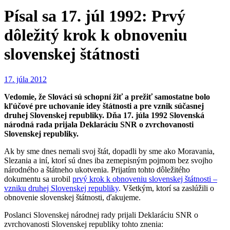
Písal sa 17. júl 1992: Prvý
dôležitý krok k obnoveniu
slovenskej štátnosti
17. júla 2012
Vedomie, že Slováci sú schopní žiť a prežiť samostatne bolo
kľúčové pre uchovanie idey štátnosti a pre vznik súčasnej
druhej Slovenskej republiky. Dňa 17. júla 1992 Slovenská
národná rada prijala Deklaráciu SNR o zvrchovanosti
Slovenskej republiky.
Ak by sme dnes nemali svoj štát, dopadli by sme ako Moravania,
Slezania a iní, ktorí sú dnes iba zemepisným pojmom bez svojho
národného a štátneho ukotvenia. Prijatím tohto dôležitého
dokumentu sa urobil
prvý krok k obnoveniu slovenskej štátnosti –
vzniku druhej Slovenskej republiky
. Všetkým, ktorí sa zaslúžili o
obnovenie slovenskej štátnosti, ďakujeme.
Poslanci Slovenskej národnej rady prijali Deklaráciu SNR o
zvrchovanosti Slovenskej republiky tohto znenia: