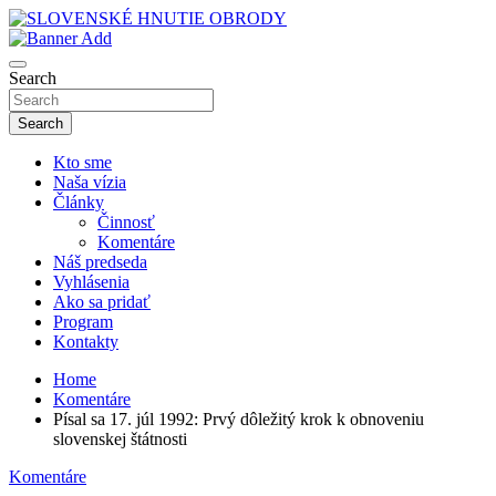
Skip
to
sho
content
SLOVENSKÉ HNUTIE OBRODY
Search
Search
Kto sme
Naša vízia
Články
Činnosť
Komentáre
Náš predseda
Vyhlásenia
Ako sa pridať
Program
Kontakty
Home
Komentáre
Písal sa 17. júl 1992: Prvý dôležitý krok k obnoveniu
slovenskej štátnosti
Komentáre