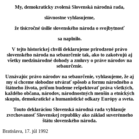
My, demokraticky zvolená Slovenská národná rada,
slávnostne vyhlasujeme,
že tisícročné úsilie slovenského národa o svojbytnosť
sa naplnilo.
V tejto historickej chvíli deklarujeme prirodzené právo
slovenského národa na sebaurčenie tak, ako to zakotvujú aj
všetky medzinárodné dohody a zmluvy o práve národov na
sebaurčenie.
Uznávajúc právo národov na sebaurčenie, vyhlasujeme, že aj
my si chceme slobodne utvárať spôsob a formu národného a
štátneho života, pričom budeme rešpektovať práva všetkých,
každého občana, národov, národnostných menšín a etnických
skupín, demokratické a humanistické odkazy Európy a sveta.
Touto deklaráciou Slovenská národná rada vyhlasuje
zvrchovanosť Slovenskej republiky ako základ suverénneho
štátu slovenského národa.
Bratislava, 17. júl 1992