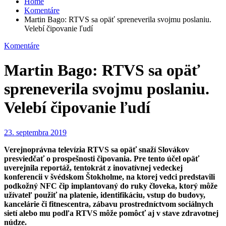
Home
Komentáre
Martin Bago: RTVS sa opäť spreneverila svojmu poslaniu.
Velebí čipovanie ľudí
Komentáre
Martin Bago: RTVS sa opäť
spreneverila svojmu poslaniu.
Velebí čipovanie ľudí
23. septembra 2019
Verejnoprávna televízia RTVS sa opäť snaží Slovákov
presviedčať o prospešnosti čipovania. Pre tento účel opäť
uverejnila reportáž, tentokrát z inovatívnej vedeckej
konferencii v švédskom Štokholme, na ktorej vedci predstavili
podkožný NFC čip implantovaný do ruky človeka, ktorý môže
užívateľ použiť na platenie, identifikáciu, vstup do budovy,
kancelárie či fitnescentra, zábavu prostredníctvom sociálnych
sietí alebo mu podľa RTVS môže pomôcť aj v stave zdravotnej
núdze.