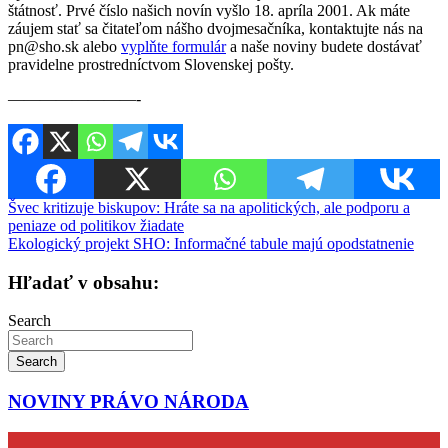
štátnosť. Prvé číslo našich novín vyšlo 18. apríla 2001. Ak máte
záujem stať sa čitateľom nášho dvojmesačníka, kontaktujte nás na
pn@sho.sk alebo
vyplňte formulár
a naše noviny budete dostávať
pravidelne prostredníctvom Slovenskej pošty.
————————-
Navigácia
Švec kritizuje biskupov: Hráte sa na apolitických, ale podporu a
peniaze od politikov žiadate
v
Ekologický projekt SHO: Informačné tabule majú opodstatnenie
článku
Hľadať v obsahu:
Search
Search
NOVINY PRÁVO NÁRODA