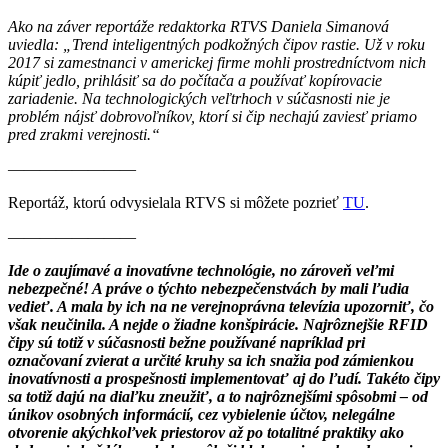
Ako na záver reportáže redaktorka RTVS Daniela Simanová
uviedla: „Trend inteligentných podkožných čipov rastie. Už v roku
2017 si zamestnanci v americkej firme mohli prostredníctvom nich
kúpiť jedlo, prihlásiť sa do počítača a používať kopírovacie
zariadenie. Na technologických veľtrhoch v súčasnosti nie je
problém nájsť dobrovoľníkov, ktorí si čip nechajú zaviesť priamo
pred zrakmi verejnosti.“
————————
Reportáž, ktorú odvysielala RTVS si môžete pozrieť
TU
.
————————
Ide o zaujímavé a inovatívne technológie, no zároveň veľmi
nebezpečné! A práve o týchto nebezpečenstvách by mali ľudia
vedieť. A mala by ich na ne verejnoprávna televízia upozorniť, čo
však neučinila. A nejde o žiadne konšpirácie. Najrôznejšie RFID
čipy sú totiž v súčasnosti bežne používané napríklad pri
označovaní zvierat a určité kruhy sa ich snažia pod zámienkou
inovatívnosti a prospešnosti implementovať aj do ľudí. Takéto čipy
sa totiž dajú na diaľku zneužiť, a to najrôznejšími spôsobmi – od
únikov osobných informácií, cez vybielenie účtov, nelegálne
otvorenie akýchkoľvek priestorov až po totalitné praktiky ako