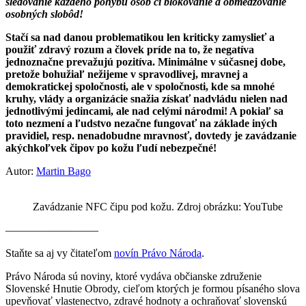
sledovanie každého pohybu osôb či blokovanie a obmedzovanie
osobných slobôd!
Stačí sa nad danou problematikou len kriticky zamyslieť a
použiť zdravý rozum a človek príde na to, že negatíva
jednoznačne prevažujú pozitíva. Minimálne v súčasnej dobe,
pretože bohužiaľ nežijeme v spravodlivej, mravnej a
demokratickej spoločnosti, ale v spoločnosti, kde sa mnohé
kruhy, vlády a organizácie snažia získať nadvládu nielen nad
jednotlivými jedincami, ale nad celými národmi! A pokiaľ sa
toto nezmení a ľudstvo nezačne fungovať na základe iných
pravidiel, resp. nenadobudne mravnosť, dovtedy je zavádzanie
akýchkoľvek čipov po kožu ľudí nebezpečné!
Autor:
Martin Bago
Zavádzanie NFC čipu pod kožu. Zdroj obrázku: YouTube
————————–
Staňte sa aj vy čitateľom
novín Právo Národa
.
Právo Národa sú noviny, ktoré vydáva občianske združenie
Slovenské Hnutie Obrody, cieľom ktorých je formou písaného slova
upevňovať vlastenectvo, zdravé hodnoty a ochraňovať slovenskú