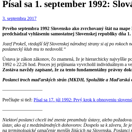
Písal sa 1. september 1992: Slov
3. septembra 2017
Prvého septembra 1992 Slovensko ako zvrchovaný štát na mape Eu
predchádzal vyhláseniu samostatnej Slovenskej republiky dňa 1.
Jozef Prokeš, vtedajší šéf Slovenskej národnej strany si aj po rokoc
poslanecký klub mu to nedovolil.“
Ústava je zákon zákonov, čo znamená, že je hierarchicky najvyššie 
1992 o 22:26 hod. Proces jej prijímania vyvrcholil individuálnym a 
Zostáva navždy zapísané, že za tento fundamentálny právny dok
Poslanci troch maďarských strán (MKDH, Spolužitie a Maďarská obči
————————–
Prečítajte si tiež:
Písal sa 17. júl 1992: Prvý krok k obnoveniu slovensk
————————–
Niektorí poslanci chceli iné znenie preambuly ústavy, alebo požado
ústav, ako aj z medzinárodných dohovorov. Dospelo sa k záveru, že je
na terminologické označenie menšín žijúcich na Slovensku. Poslanci 