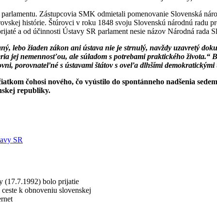
ázov parlamentu. Zástupcovia SMK odmietali pomenovanie Slovenská nár
rovskej histórie. Štúrovci v roku 1848 svoju Slovenskú národnú radu p
rijaté a od účinnosti Ústavy SR parlament nesie názov Národná rada Sl
aný, lebo žiaden zákon ani ústava nie je strnulý, navždy uzavretý do
ria jej nemennosťou, ale súladom s potrebami praktického života.“ 
úrovni, porovnateľné s ústavami štátov s oveľa dlhšími demokratickými 
čiatkom čohosi nového, čo vyústilo do spontánneho nadšenia sedemd
nskej republiky.
stavy SR
 (17.7.1992) bolo prijatie
 ceste k obnoveniu slovenskej
ernet