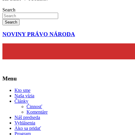
Search
Search
NOVINY PRÁVO NÁRODA
Menu
Kto sme
Naša vízia
Články
Činnosť
Komentáre
Náš predseda
Vyhlásenia
Ako sa pridať
Program