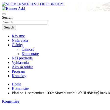
Skip
to
sho
content
SLOVENSKÉ HNUTIE OBRODY
Search
Search
Kto sme
Naša vízia
Články
Činnosť
Komentáre
Náš predseda
Vyhlásenia
Ako sa pridať
Program
Kontakty
Home
Komentáre
Písal sa 1. september 1992: Slováci urobili ďalší dôležitý krok 
Komentáre