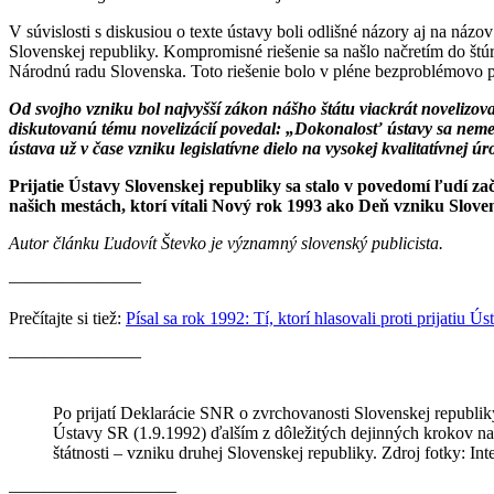
V súvislosti s diskusiou o texte ústavy boli odlišné názory aj na n
Slovenskej republiky. Kompromisné riešenie sa našlo načretím do štú
Národnú radu Slovenska. Toto riešenie bolo v pléne bezproblémovo p
Od svojho vzniku bol najvyšší zákon nášho štátu viackrát novelizov
diskutovanú tému novelizácií povedal: „Dokonalosť ústavy sa neme
ústava už v čase vzniku legislatívne dielo na vysokej kvalitatívnej 
Prijatie Ústavy Slovenskej republiky sa stalo v povedomí ľudí za
našich mestách, ktorí vítali Nový rok 1993 ako Deň vzniku Slove
Autor článku Ľudovít Števko je významný slovenský publicista.
———————–
Prečítajte si tiež:
Písal sa rok 1992: Tí, ktorí hlasovali proti prijatiu Ú
———————–
Po prijatí Deklarácie SNR o zvrchovanosti Slovenskej republiky
Ústavy SR (1.9.1992) ďalším z dôležitých dejinných krokov na
štátnosti – vzniku druhej Slovenskej republiky. Zdroj fotky: Int
———————–——