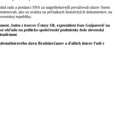
odná rada a poslanci SNS za najpriliehavejší považovali názov Snem
remenovali, ako sa uvádza na pečiatkach historických dokumentov, na
ovenskej republiky.
kument. Jeden z tvorcov Ústavy SR, exprezident Ivan Gašparovič na
Bez ohľadu na politicko-spoločenské podmienky bola slovenská
tradíciami.
esiattisícového davu Bratislavčanov a ďalších tisícov ľudí v