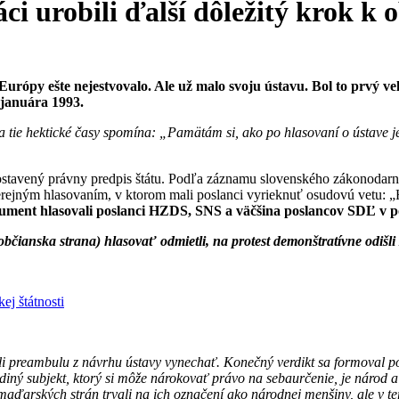
áci urobili ďalší dôležitý krok k 
rópy ešte nejestvovalo. Ale už malo svoju ústavu. Bol to prvý v
 januára 1993.
h na tie hektické časy spomína: „Pamätám si, ako po hlasovaní o ústave
postavený právny predpis štátu. Podľa záznamu slovenského zákonodarné
verejným hlasovaním, v ktorom mali poslanci vyrieknuť osudovú vetu: 
ument hlasovali poslanci HZDS, SNS a väčšina poslancov SDĽ v po
anska strana) hlasovať odmietli, na protest demonštratívne odišli z
ej štátnosti
vali preambulu z návrhu ústavy vynechať. Konečný verdikt sa formoval
diný subjekt, ktorý si môže nárokovať právo na sebaurčenie, je národ a
maďarských strán trvali na ich označení ako národnej menšiny, ale v t