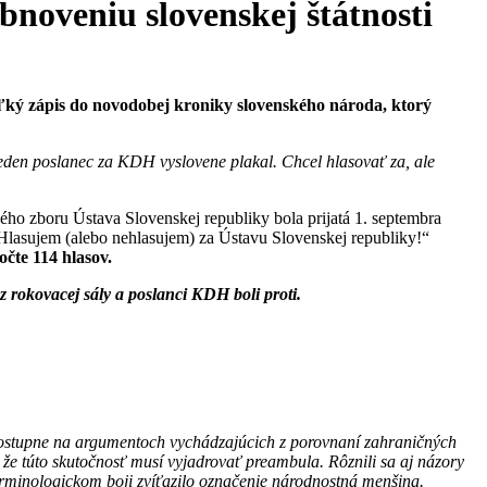
obnoveniu slovenskej štátnosti
eľký zápis do novodobej kroniky slovenského národa, ktorý
 jeden poslanec za KDH vyslovene plakal. Chcel hlasovať za, ale
ho zboru Ústava Slovenskej republiky bola prijatá 1. septembra
„Hlasujem (alebo nehlasujem) za Ústavu Slovenskej republiky!“
čte 114 hlasov.
 rokovacej sály a poslanci KDH boli proti.
 postupne na argumentoch vychádzajúcich z porovnaní zahraničných
 že túto skutočnosť musí vyjadrovať preambula. Rôznili sa aj názory
erminologickom boji zvíťazilo označenie národnostná menšina.