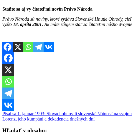
Staňte sa aj vy čitateľmi novín Právo Národa
Právo Národa sú noviny, ktoré vydáva Slovenské Hnutie Obrody, cieľ
vyšlo 18. apríla 2001.
Ak máte záujem stať sa čitateľmi nášho dvojme
————————–—
Navigácia
Písal sa 1. január 1993: Slováci obnovili slovenskú štátnosť na svoj
Lorenz, jeho kumpáni a dekadencia dnešných dní
v
článku
Hľadať v obsahu: