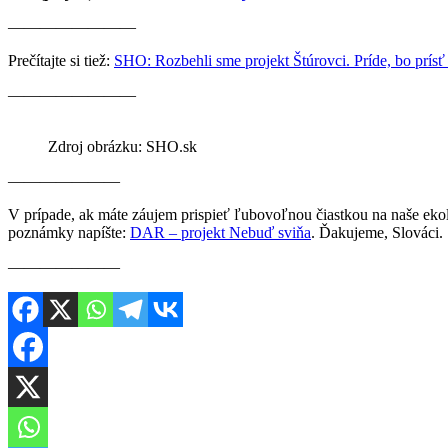
————————
Prečítajte si tiež:
SHO: Rozbehli sme projekt Štúrovci. Príde, bo prís
————————
Zdroj obrázku: SHO.sk
———————
V prípade, ak máte záujem prispieť ľubovoľnou čiastkou na naše ek
poznámky napíšte:
DAR – projekt Nebuď sviňa
. Ďakujeme, Slováci.
———————