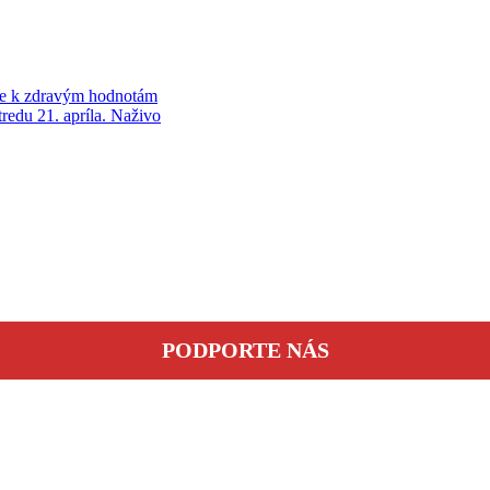
me k zdravým hodnotám
edu 21. apríla. Naživo
PODPORTE NÁS