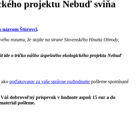
gického projektu Nebuď sviňa
 s názvom Štúrovci
.
ravého rozumu, že stojíte na strane Slovenského Hnutia Obrody,
át ide o tričko nášho úspešného ekologického projektu Nebuď
m ako
poďakovanie za vaše správne rozhodnutie
pošleme spomínané
e Váš dobrovoľný príspevok v hodnote aspoň 15 eur a do
materiál pošleme.