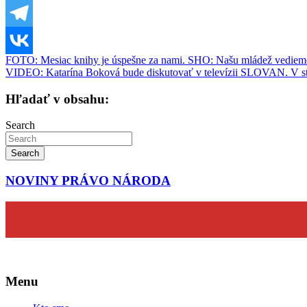
Navigácia
FOTO: Mesiac knihy je úspešne za nami. SHO: Našu mládež vedie
VIDEO: Katarína Boková bude diskutovať v televízii SLOVAN. V str
v
článku
Hľadať v obsahu:
Search
Search
NOVINY PRÁVO NÁRODA
Menu