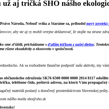
sú už aj tričká SHO nášho ekolo
Právo Národa, Nebuď sviňa a Staráme sa, pribudol
nový projekt
ovcov, aby ste aj vy mohli verejne deklarovať, že stojíte na strane zd
ko sme sľúbili, prichádzame s
ďalším tričkom z našej dielne
. Tentokr
e rôzne ekoaktivity a ekoosvetu v spoločnosti.
 Jednoducho. Ak sa rozhodnete finančne podporiť naše aktivity, my vá
ho občianskeho združenia SK76 6500 0000 0000 2014 8117 odošlit
ička, telefónne číslo, poštovú adresu, na ktorú Vám propagačný 
ačný materiál poslaný a doručený prostredníctvom Slovenskej pošty.
ctvom nášho mailu sho@sho.sk
lovensko!