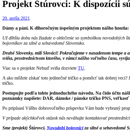
Projekt Štúrovci: K dispozícii 
20. apríla 2021
Dámy a páni. K dlhoročným úspešným projektom nášho hnutia: 
Už dlhšiu dobu nás žiadate o oblečenie so symbolikou novodobých štúr
bojovníkov za silné a sebavedomé Slovensko
.
Drahé Slovenky, milí Slováci! Pokračujeme v nasadenom tempe a a
sviňa, prostredníctvom ktorého, v rámci nášho voľného času, vyvíjam
Viac sa o projekte Nebuď sviňa dozviete
TU
.
A ako môžete získať toto jedinečné tričko a pomôcť tak dobrej veci?
tričko.
Postupujte podľa tohto jednoduchého návodu. Na číslo účtu náš
poznámky napíšete: DAR, dámske / pánske tričko PNS, veľkosť tr
Po pripísaní Vášho dobrovoľného príspevku Vám bude vybraný propag
V prípade akýchkoľvek otázok nás neváhajte kontaktovať prostrední
Sme (projekt) Štúrovci.
Novodobí bojovníci
za silné a sebavedomé S