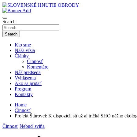
Skip
to
sho
content
SLOVENSKÉ HNUTIE OBRODY
Search
Search
Kto sme
Naša vízia
Články
Činnosť
Komentáre
Náš predseda
Vyhlásenia
Ako sa pridať
Program
Kontakty
Home
Činnosť
Projekt Štúrovci: K dispozícii sú už aj tričká SHO nášho ekol
Činnosť
Nebuď sviňa