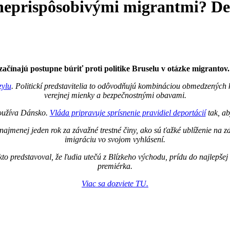
 neprispôsobivými migrantmi? De
začínajú postupne búriť proti politike Bruselu v otázke migrantov.
zylu
. Politickí predstavitelia to odôvodňujú kombináciou obmedzených k
verejnej mienky a bezpečnostnými obavami.
používa Dánsko.
Vláda pripravuje sprísnenie pravidiel deportácií
tak, ab
ajmenej jeden rok za závažné trestné činy, ako sú ťažké ublíženie na zd
imigráciu vo svojom vyhlásení.
to predstavoval, že ľudia utečú z Blízkeho východu, prídu do najlepšej
premiérka.
Viac sa dozviete TU.