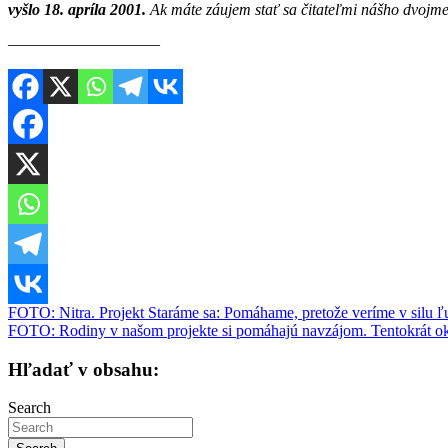
vyšlo 18. apríla 2001.
Ak máte záujem stať sa čitateľmi nášho dvojme
————————–—
Navigácia
FOTO: Nitra. Projekt Staráme sa: Pomáhame, pretože veríme v silu ľ
FOTO: Rodiny v našom projekte si pomáhajú navzájom. Tentokrát 
v
článku
Hľadať v obsahu:
Search