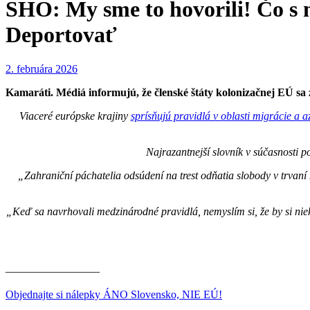
SHO: My sme to hovorili! Čo s
Deportovať
2. februára 2026
Kamaráti. Médiá informujú, že členské štáty kolonizačnej EÚ sa 
Viaceré európske krajiny
sprísňujú pravidlá v oblasti migrácie a a
Najrazantnejší slovník v súčasnosti 
„Zahraniční páchatelia odsúdení na trest odňatia slobody v trvaní n
„Keď sa navrhovali medzinárodné pravidlá, nemyslím si, že by si niek
————————–
Objednajte si nálepky ÁNO Slovensko, NIE EÚ!