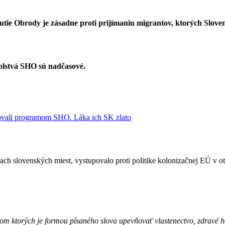
tie Obrody je zásadne proti prijímaniu migrantov, ktorých Slove
solstvá SHO sú nadčasové.
irovali programom SHO. Láka ich SK zlato
iach slovenských miest, vystupovalo proti politike kolonizačnej EÚ v o
om ktorých je formou písaného slova upevňovať vlastenectvo, zdravé 