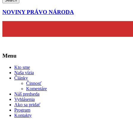
Search
NOVINY PRÁVO NÁRODA
Menu
Kto sme
Naša vízia
Články
Činnosť
Komentáre
Náš predseda
Vyhlásenia
Ako sa pridať
Program
Kontakty