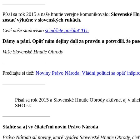
————————–
Písal sa rok 2015 a naše hnutie verejne komunikovalo:
Slovenské Hnu
zostať výlučne v slovenských rukách.
Celé naše stanovisko
si môžete prečítať TU.
Dámy a páni. Opäť nám dejiny dali za pravdu a potvrdili, že po
Vaše Slovenské Hnutie Obrody
————————–
Prečítajte si tiež:
Noviny Právo Národa: Vládni politici sa opäť inšp
————————–
Písal sa rok 2015 a Slovenské Hnutie Obrody aktívne, aj v ulic
SHO.sk
———————–——
Staňte sa aj vy čitateľmi novín Právo Národa
Právo Národa sú noviny, ktoré vydáva Slovenské Hnutie Obrody, cieľ