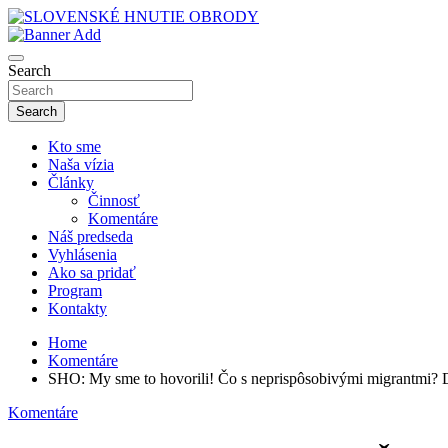
Skip
to
sho
content
SLOVENSKÉ HNUTIE OBRODY
Search
Search
Kto sme
Naša vízia
Články
Činnosť
Komentáre
Náš predseda
Vyhlásenia
Ako sa pridať
Program
Kontakty
Home
Komentáre
SHO: My sme to hovorili! Čo s neprispôsobivými migrantmi? 
Komentáre