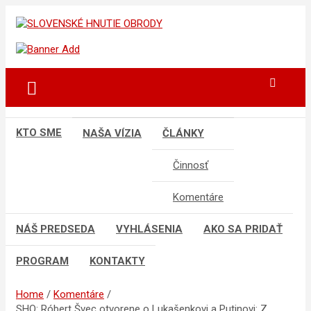
Skip
to
sho
SLOVENSKÉ HNUTIE OBRODY
content
KTO SME
NAŠA VÍZIA
ČLÁNKY
Činnosť
Komentáre
NÁŠ PREDSEDA
VYHLÁSENIA
AKO SA PRIDAŤ
PROGRAM
KONTAKTY
Home
Komentáre
SHO: Róbert Švec otvorene o Lukašenkovi a Putinovi: Z