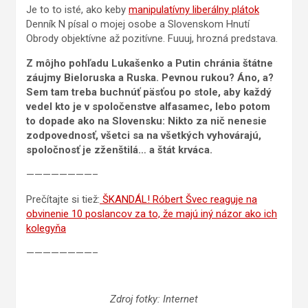
Je to to isté, ako keby
manipulatívny liberálny plátok
Denník N písal o mojej osobe a Slovenskom Hnutí
Obrody objektívne až pozitívne. Fuuuj, hrozná predstava.
Z môjho pohľadu Lukašenko a Putin chránia štátne
záujmy Bieloruska a Ruska. Pevnou rukou? Áno, a?
Sem tam treba buchnúť päsťou po stole, aby každý
vedel kto je v spoločenstve alfasamec, lebo potom
to dopade ako na Slovensku: Nikto za nič nenesie
zodpovednosť, všetci sa na všetkých vyhovárajú,
spoločnosť je zženštilá… a štát krváca.
————————–
Prečítajte si tiež:
ŠKANDÁL! Róbert Švec reaguje na
obvinenie 10 poslancov za to, že majú iný názor ako ich
kolegyňa
————————–
Zdroj fotky: Internet