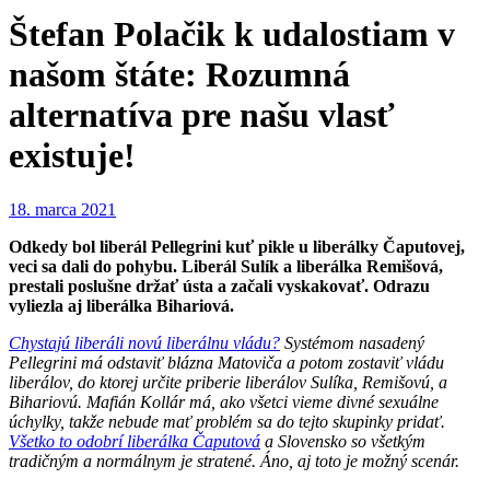
Štefan Polačik k udalostiam v
našom štáte: Rozumná
alternatíva pre našu vlasť
existuje!
18. marca 2021
Odkedy bol liberál Pellegrini kuť pikle u liberálky Čaputovej,
veci sa dali do pohybu. Liberál Sulík a liberálka Remišová,
prestali poslušne držať ústa a začali vyskakovať. Odrazu
vyliezla aj liberálka Bihariová.
Chystajú liberáli novú liberálnu vládu?
Systémom nasadený
Pellegrini má odstaviť blázna Matoviča a potom zostaviť vládu
liberálov, do ktorej určite priberie liberálov Sulíka, Remišovú, a
Bihariovú. Mafián Kollár má, ako všetci vieme divné sexuálne
úchylky, takže nebude mať problém sa do tejto skupinky pridať.
Všetko to odobrí liberálka Čaputová
a Slovensko so všetkým
tradičným a normálnym je stratené. Áno, aj toto je možný scenár.