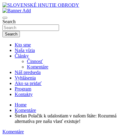
Skip
to
sho
content
SLOVENSKÉ HNUTIE OBRODY
Search
Search
Kto sme
Naša vízia
Články
Činnosť
Komentáre
Náš predseda
Vyhlásenia
Ako sa pridať
Program
Kontakty
Home
Komentáre
Štefan Polačik k udalostiam v našom štáte: Rozumná
alternatíva pre našu vlasť existuje!
Komentáre