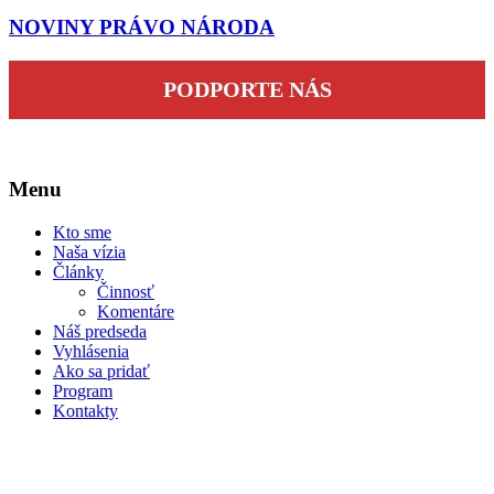
NOVINY PRÁVO NÁRODA
PODPORTE NÁS
Menu
Kto sme
Naša vízia
Články
Činnosť
Komentáre
Náš predseda
Vyhlásenia
Ako sa pridať
Program
Kontakty