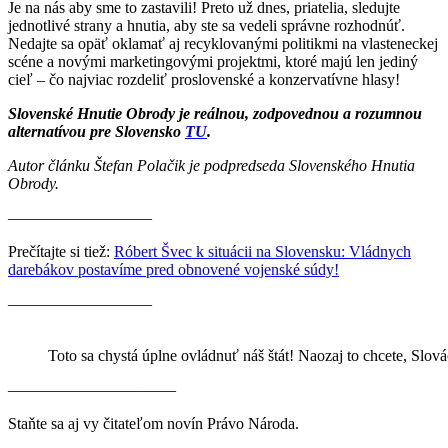
Je na nás aby sme to zastavili! Preto už dnes, priatelia, sledujte
jednotlivé strany a hnutia, aby ste sa vedeli správne rozhodnúť.
Nedajte sa opäť oklamať aj recyklovanými politikmi na vlasteneckej
scéne a novými marketingovými projektmi, ktoré majú len jediný
cieľ – čo najviac rozdeliť proslovenské a konzervatívne hlasy!
Slovenské Hnutie Obrody je reálnou, zodpovednou a rozumnou
alternatívou pre Slovensko
TU
.
Autor článku Štefan Polačik je podpredseda Slovenského Hnutia
Obrody.
—————————
Prečítajte si tiež:
Róbert Švec k situácii na Slovensku: Vládnych
darebákov postavíme pred obnovené vojenské súdy!
—————————
Toto sa chystá úplne ovládnuť náš štát! Naozaj to chcete, Slov
————————–——
Staňte sa aj vy čitateľom novín Právo Národa.