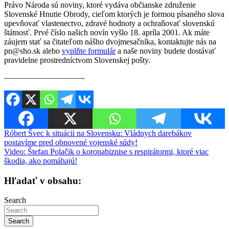
Právo Národa sú noviny, ktoré vydáva občianske združenie
Slovenské Hnutie Obrody, cieľom ktorých je formou písaného slova
upevňovať vlastenectvo, zdravé hodnoty a ochraňovať slovenskú
štátnosť. Prvé číslo našich novín vyšlo 18. apríla 2001. Ak máte
záujem stať sa čitateľom nášho dvojmesačníka, kontaktujte nás na
pn@sho.sk alebo
vyplňte formulár
a naše noviny budete dostávať
pravidelne prostredníctvom Slovenskej pošty.
————————–—-
Navigácia
Róbert Švec k situácii na Slovensku: Vládnych darebákov
postavíme pred obnovené vojenské súdy!
v
Video: Štefan Polačik o koronabiznise s respirátormi, ktoré viac
článku
škodia, ako pomáhajú!
Hľadať v obsahu:
Search
Search