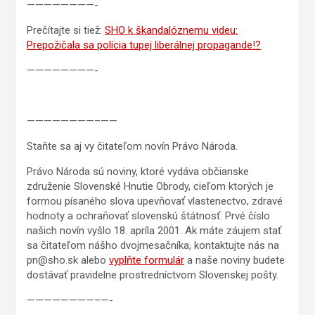
————————-
Prečítajte si tiež:
SHO k škandalóznemu videu:
Prepožičala sa polícia tupej liberálnej propagande!?
————————-
————————–——
Staňte sa aj vy čitateľom novín Právo Národa.
Právo Národa sú noviny, ktoré vydáva občianske
združenie Slovenské Hnutie Obrody, cieľom ktorých je
formou písaného slova upevňovať vlastenectvo, zdravé
hodnoty a ochraňovať slovenskú štátnosť. Prvé číslo
našich novín vyšlo 18. apríla 2001. Ak máte záujem stať
sa čitateľom nášho dvojmesačníka, kontaktujte nás na
pn@sho.sk alebo
vyplňte formulár
a naše noviny budete
dostávať pravidelne prostredníctvom Slovenskej pošty.
————————–—-