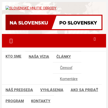
Skip
to
sho
SLOVENSKÉ HNUTIE OBRODY
content
KTO SME
NAŠA VÍZIA
ČLÁNKY
Činnosť
Komentáre
NÁŠ PREDSEDA
VYHLÁSENIA
AKO SA PRIDAŤ
PROGRAM
KONTAKTY