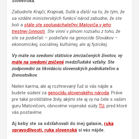
Slovenska.
Zabudnite Krajčí, Krajniak, Sulík a ďalší na to, že tým, že
sa vzdáte ministerských funkcií národ zabudne, že ste
boli a
stále ste spolupáchateľmi Matoviča v jeho
trestnej činnosti
. Ste vinní v plnom rozsahu z toho, že
ste sa podieľali – podieľate na genocíde Slovákov –
ekonomickej, sociálnej, kultúrnej, ale aj fyzickej.
Vy máte na svedomí státisíce zmrzačených životov, vy
máte na svedomí zničené
medziľudské vzťahy. Ste
zodpovední za likvidáciu slovenských podnikateľov a
živnostníkov.
Nielen karma, ale aj rozhnevaný ľud si vás nájde a
budete súdení za
genocídu slovenského národa
. Práve
pre také protištátne živly, akými ste aj vy na čele s vašim
guru Matovičom, obnovíme vojenské súdy
TU
, pred ktoré
vás postavíme.
Aj keby ste sa odsťahovali do inej galaxie,
ruka
spravodlivosti, ruka slovenská
si vás nájde.