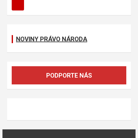
a
r
c
h
NOVINY PRÁVO NÁRODA
PODPORTE NÁS