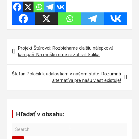
Navigácia
Projekt Štúrovci: Rozbiehame ďalšiu nálepkovú
v
kampaň. Na mušku sme si zobrali Sulíka
článku
Štefan Polačik k udalostiam v našom štáte: Rozumná
alternatíva pre našu vlasť existuje!
Hľadať v obsahu:
S
e