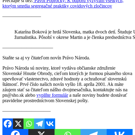
Prečítajte si tiež:
Pavol Poprocký: K odporu vyzývam všetkých,
ktorým smrdia segregačné praktiky covidových zločincov
————————
Katarína Boková je hrdá Slovenka, matka dvoch detí. Študuje U
žurnalistika. Pôsobí v okrese Martin a je členka predsedníctv
————————–——
Staňte sa aj vy čitateľom novín Právo Národa.
Právo Národa sú noviny, ktoré vydáva občianske združenie
Slovenské Hnutie Obrody, cieľom ktorých je formou písaného slova
upevňovať vlastenectvo, zdravé hodnoty a ochraňovať slovenskú
štátnosť. Prvé číslo našich novín vyšlo 18. apríla 2001. Ak máte
záujem stať sa čitateľom nášho dvojmesačníka, kontaktujte nás na
pn@sho.sk alebo
vyplňte formulár
a naše noviny budete dostávať
pravidelne prostredníctvom Slovenskej pošty.
————————–—–