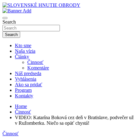
Skip
to
sho
content
SLOVENSKÉ HNUTIE OBRODY
Search
Search
Kto sme
Naša vízia
Články
Činnosť
Komentáre
Náš predseda
Vyhlásenia
Ako sa pridať
Program
Kontakty
Home
Činnosť
VIDEO: Katarína Boková cez deň v Bratislave, podvečer už
v Ružomberku. Niečo sa opäť chystá!
Činnosť