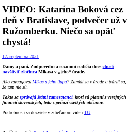
VIDEO: Katarína Boková cez
deň v Bratislave, podvečer už v
Ružomberku. Niečo sa opäť
chystá!
17. septembra 2021
Dámy a páni. Zodpovední a rozumní rodičia dnes
chceli
navštíviť zločinca
Mikasa v „jeho“ úrade.
Ako zareagoval
Mikas a jeho tlupa
? Zamkli sa v úrade a tvárili sa,
že tam nie sú.
Takto sa
správajú štátni zamestnanci
, ktorí sú platení z verejných
financií slovenských, teda z peňazí všetkých občanov.
Podrobnosti sa dozviete v zdieľanom videu
TU
.
————————