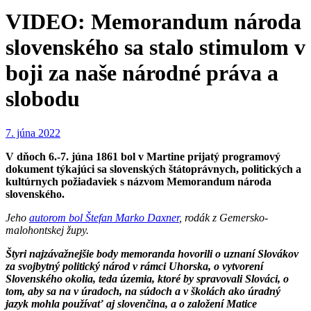
VIDEO: Memorandum národa
slovenského sa stalo stimulom v
boji za naše národné práva a
slobodu
7. júna 2022
V dňoch 6.-7. júna 1861 bol v Martine prijatý programový
dokument týkajúci sa slovenských štátoprávnych, politických a
kultúrnych požiadaviek s názvom Memorandum národa
slovenského.
Jeho
autorom bol Štefan Marko Daxner
, rodák z Gemersko-
malohontskej župy.
Štyri najzávažnejšie body memoranda hovorili o uznaní Slovákov
za svojbytný politický národ v rámci Uhorska, o vytvorení
Slovenského okolia, teda územia, ktoré by spravovali Slováci, o
tom, aby sa na v úradoch, na súdoch a v školách ako úradný
jazyk mohla používať aj slovenčina, a o založení Matice