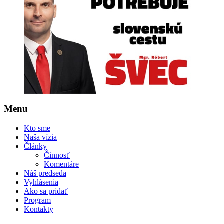
Menu
Kto sme
Naša vízia
Články
Činnosť
Komentáre
Náš predseda
Vyhlásenia
Ako sa pridať
Program
Kontakty