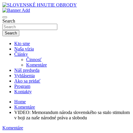
Skip
to
sho
content
SLOVENSKÉ HNUTIE OBRODY
Search
Search
Kto sme
Naša vízia
Články
Činnosť
Komentáre
Náš predseda
Vyhlásenia
Ako sa pridať
Program
Kontakty
Home
Komentáre
VIDEO: Memorandum národa slovenského sa stalo stimulom
v boji za naše národné práva a slobodu
Komentáre