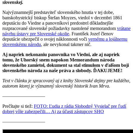
slovenskej.
Najvýznamnejší predstaviteľ slovenského hnutia v tej dobe,
banskobystrický biskup Štefan Moyzes, viedol v decembri 1861
deputáciu do Viedne a panovníkovi predostrel dôkladnejšie
rozpracované slovenské požiadavky nastolené memorandom
vrátane
návrhu ústavy pre Slovenské okolie
. František Jozef členov
deputácie ubezpečil o svojej náklonnosti voči
vernému a lojálnemu
slovenskému národu
, ale nevykonal takmer nič.
Aj napriek nekonaniu panovníka vo Viedni, ale aj napriek
tomu, že Uhorský snem napokon Memorandum národa
slovenského zamietol, dokument sa stal stimulom v ďalšom boji
slovenského národa za naše práva a slobody. ĎAKUJEME!
Text v článku je spracovaný aj z knihy Slovenské dejiny pre každého,
autorom ktorej je významný slovenský historik Ivan Mrva.
—————————
Prečítajte si tiež:
FOTO: Ľudia z rádia Slobodný Vysielač pre ľudí
dobrej vôle zabezpečili… Aj za účasti zástupcov SHO
—————————