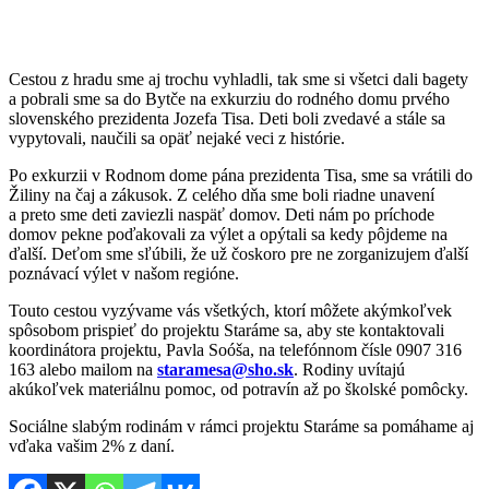
Cestou z hradu sme aj trochu vyhladli, tak sme si všetci dali bagety
a pobrali sme sa do Bytče na exkurziu do rodného domu prvého
slovenského prezidenta Jozefa Tisa. Deti boli zvedavé a stále sa
vypytovali, naučili sa opäť nejaké veci z histórie.
Po exkurzii v Rodnom dome pána prezidenta Tisa, sme sa vrátili do
Žiliny na čaj a zákusok. Z celého dňa sme boli riadne unavení
a preto sme deti zaviezli naspäť domov. Deti nám po príchode
domov pekne poďakovali za výlet a opýtali sa kedy pôjdeme na
ďalší. Deťom sme sľúbili, že už čoskoro pre ne zorganizujem ďalší
poznávací výlet v našom regióne.
Touto cestou vyzývame vás všetkých, ktorí môžete akýmkoľvek
spôsobom prispieť do projektu Staráme sa, aby ste kontaktovali
koordinátora projektu, Pavla Soóša, na telefónnom čísle 0907 316
163 alebo mailom na
staramesa@sho.sk
. Rodiny uvítajú
akúkoľvek materiálnu pomoc, od potravín až po školské pomôcky.
Sociálne slabým rodinám v rámci projektu Staráme sa pomáhame aj
vďaka vašim 2% z daní.