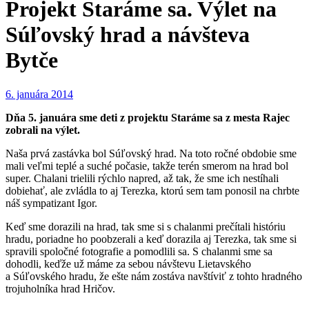
Projekt Staráme sa. Výlet na
Súľovský hrad a návšteva
Bytče
6. januára 2014
Dňa 5. januára sme deti z projektu Staráme sa z mesta Rajec
zobrali na výlet.
Naša prvá zastávka bol Súľovský hrad. Na toto ročné obdobie sme
mali veľmi teplé a suché počasie, takže terén smerom na hrad bol
super. Chalani trielili rýchlo napred, až tak, že sme ich nestíhali
dobiehať, ale zvládla to aj Terezka, ktorú sem tam ponosil na chrbte
náš sympatizant Igor.
Keď sme dorazili na hrad, tak sme si s chalanmi prečítali históriu
hradu, poriadne ho poobzerali a keď dorazila aj Terezka, tak sme si
spravili spoločné fotografie a pomodlili sa. S chalanmi sme sa
dohodli, keďže už máme za sebou návštevu Lietavského
a Súľovského hradu, že ešte nám zostáva navštíviť z tohto hradného
trojuholníka hrad Hričov.