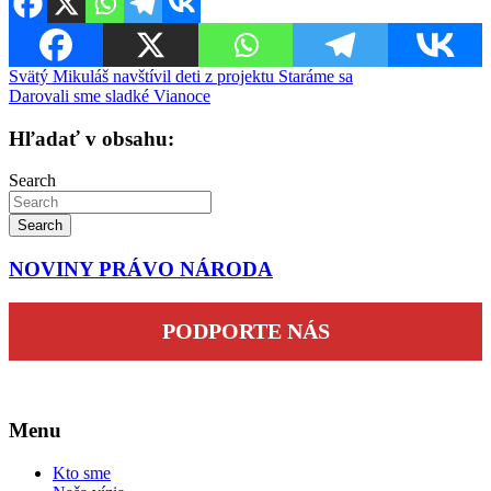
Navigácia
Svätý Mikuláš navštívil deti z projektu Staráme sa
Darovali sme sladké Vianoce
v
článku
Hľadať v obsahu:
Search
Search
NOVINY PRÁVO NÁRODA
PODPORTE NÁS
Menu
Kto sme