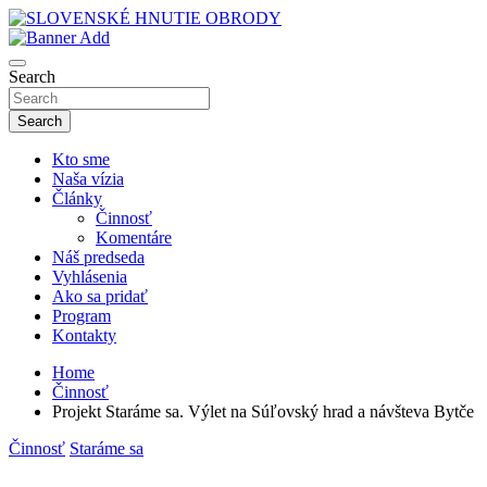
Skip
to
sho
content
SLOVENSKÉ HNUTIE OBRODY
Search
Search
Kto sme
Naša vízia
Články
Činnosť
Komentáre
Náš predseda
Vyhlásenia
Ako sa pridať
Program
Kontakty
Home
Činnosť
Projekt Staráme sa. Výlet na Súľovský hrad a návšteva Bytče
Činnosť
Staráme sa