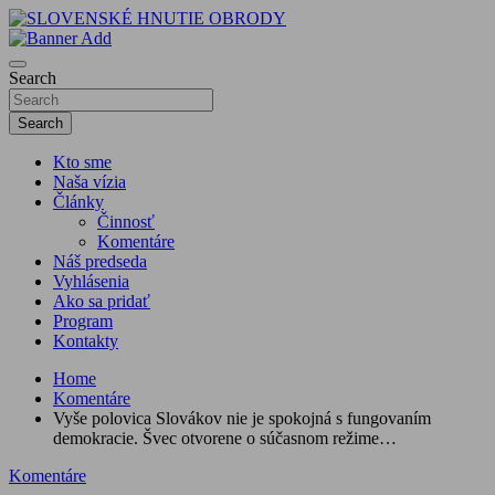
Skip
to
sho
content
SLOVENSKÉ HNUTIE OBRODY
Search
Search
Kto sme
Naša vízia
Články
Činnosť
Komentáre
Náš predseda
Vyhlásenia
Ako sa pridať
Program
Kontakty
Home
Komentáre
Vyše polovica Slovákov nie je spokojná s fungovaním
demokracie. Švec otvorene o súčasnom režime…
Komentáre