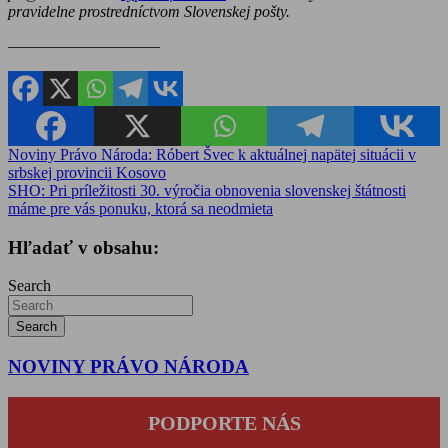
pravidelne prostredníctvom Slovenskej pošty.
————————–—
Navigácia
Noviny Právo Národa: Róbert Švec k aktuálnej napätej situácii v
srbskej provincii Kosovo
v
SHO: Pri príležitosti 30. výročia obnovenia slovenskej štátnosti
článku
máme pre vás ponuku, ktorá sa neodmieta
Hľadať v obsahu:
Search
Search
NOVINY PRÁVO NÁRODA
PODPORTE NÁS