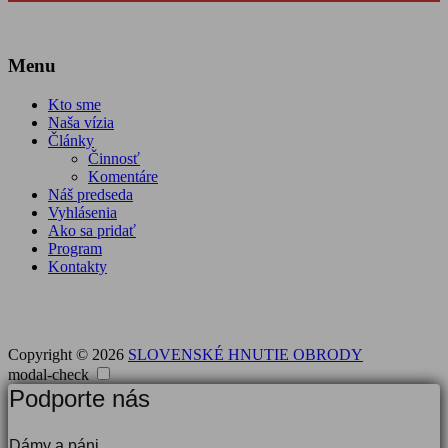
Menu
Kto sme
Naša vízia
Články
Činnosť
Komentáre
Náš predseda
Vyhlásenia
Ako sa pridať
Program
Kontakty
Copyright © 2026
SLOVENSKÉ HNUTIE OBRODY
modal-check
Podporte nás
Dámy a páni,