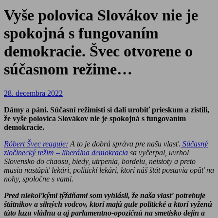
Vyše polovica Slovákov nie je
spokojná s fungovaním
demokracie. Švec otvorene o
súčasnom režime…
28. decembra 2022
Dámy a páni. Súčasní režimisti si dali urobiť prieskum a zistili,
že vyše polovica Slovákov nie je spokojná s fungovaním
demokracie.
Róbert Švec reaguje:
A to je dobrá správa pre našu vlasť.
Súčasný
zločinecký režim – liberálna demokracia
sa vyčerpal, uvrhol
Slovensko do chaosu, biedy, utrpenia, bordelu, neistoty a preto
musia nastúpiť lekári, politickí lekári, ktorí náš štát postavia opäť na
nohy, spoločne s vami.
Pred niekoľkými týždňami som vyhlásil, že naša vlasť potrebuje
štátnikov a silných vodcov, ktorí majú gule politické a ktorí vyženú
túto luzu vládnu a aj parlamentno-opozičnú na smetisko dejín a