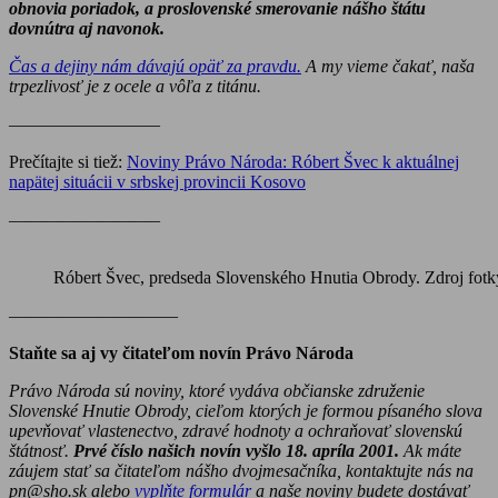
obnovia poriadok, a proslovenské smerovanie nášho štátu
dovnútra aj navonok.
Čas a dejiny nám dávajú opäť za pravdu.
A my vieme čakať, naša
trpezlivosť je z ocele a vôľa z titánu.
————————–
Prečítajte si tiež:
Noviny Právo Národa: Róbert Švec k aktuálnej
napätej situácii v srbskej provincii Kosovo
————————–
Róbert Švec, predseda Slovenského Hnutia Obrody. Zdroj fot
———————–——
Staňte sa aj vy čitateľom novín Právo Národa
Právo Národa sú noviny, ktoré vydáva občianske združenie
Slovenské Hnutie Obrody, cieľom ktorých je formou písaného slova
upevňovať vlastenectvo, zdravé hodnoty a ochraňovať slovenskú
štátnosť.
Prvé číslo našich novín vyšlo 18. apríla 2001.
Ak máte
záujem stať sa čitateľom nášho dvojmesačníka, kontaktujte nás na
pn@sho.sk alebo
vyplňte formulár
a naše noviny budete dostávať