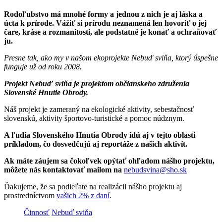
Rodoľubstvo má mnohé formy a jednou z nich je aj láska a
úcta k prírode. Vážiť si prírodu neznamená len hovoriť o jej
čare, kráse a rozmanitosti, ale podstatné je konať a ochraňovať
ju.
Presne tak, ako my v našom ekoprojekte Nebuď sviňa, ktorý úspešne
funguje už od roku 2008.
Projekt Nebuď sviňa je projektom občianskeho združenia
Slovenské Hnutie Obrody.
Náš projekt je zameraný na ekologické aktivity, sebestačnosť
slovenskú, aktivity športovo-turistické a pomoc núdznym.
A ľudia Slovenského Hnutia Obrody idú aj v tejto oblasti
príkladom, čo dosvedčujú aj reportáže z našich aktivít.
Ak máte záujem sa čokoľvek opýtať ohľadom nášho projektu,
môžete nás kontaktovať mailom na
nebudsvina@sho.sk
Ďakujeme, že sa podieľate na realizácii nášho projektu aj
prostredníctvom
vašich 2% z daní
.
Činnosť
Nebuď sviňa