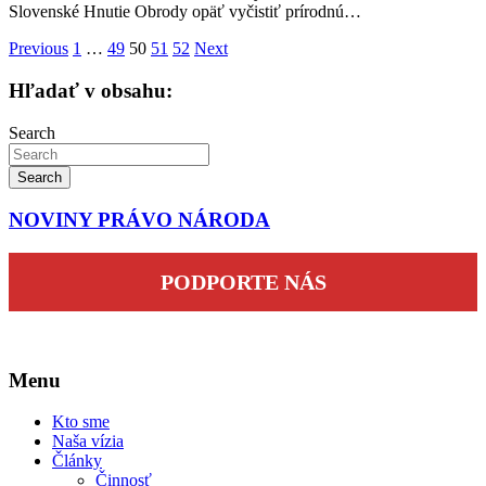
Slovenské Hnutie Obrody opäť vyčistiť prírodnú…
Stránkovanie
Previous
1
…
49
50
51
52
Next
príspevkov
Hľadať v obsahu:
Search
Search
NOVINY PRÁVO NÁRODA
PODPORTE NÁS
Menu
Kto sme
Naša vízia
Články
Činnosť