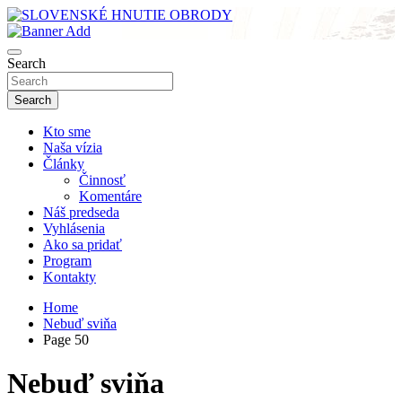
Skip
to
sho
content
SLOVENSKÉ HNUTIE OBRODY
Search
Search
Kto sme
Naša vízia
Články
Činnosť
Komentáre
Náš predseda
Vyhlásenia
Ako sa pridať
Program
Kontakty
Home
Nebuď sviňa
Page 50
Nebuď sviňa