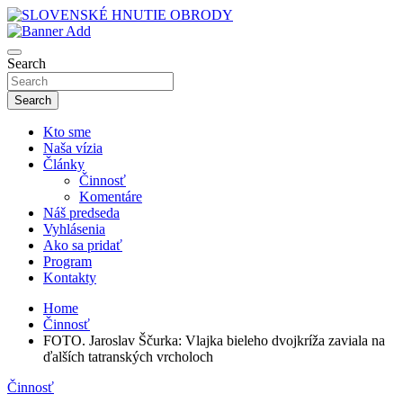
Skip
to
sho
content
SLOVENSKÉ HNUTIE OBRODY
Search
Search
Kto sme
Naša vízia
Články
Činnosť
Komentáre
Náš predseda
Vyhlásenia
Ako sa pridať
Program
Kontakty
Home
Činnosť
FOTO. Jaroslav Ščurka: Vlajka bieleho dvojkríža zaviala na
ďalších tatranských vrcholoch
Činnosť