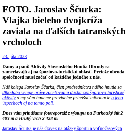
FOTO. Jaroslav Ščurka:
Vlajka bieleho dvojkríža
zaviala na ďalších tatranských
vrcholoch
23. júla 2023
Dámy a páni! Aktivity Slovenského Hnutia Obrody sa
zameriavajú aj na športovo-turistickú oblasť. Pretože obroda
spoločnosti musí začať od každého jedného z nás.
Náš kolega Jaroslav Ščurka, člen predsedníctva nášho hnutia sa
dlhodobo venuje práve zoceľovaniu ducha cez športovo-turistické
aktivity
a my vám budeme pravidelne prinášať informácie
o jeho
úspechoch aj na tomto poli.
Dnes vám prinášame fotoreportáž z výstupu na Furkotský štít 2
403 m a Hrubý vrch 2 428 m.
Jaroslav Ščurka je náš človek na otázky športu a voľnočasových