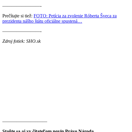
————————-
Prečítajte si tiež:
FOTO: Petícia za zvolenie Róberta Šveca za
prezidenta nášho štátu oficiálne spustená…
————————-
Zdroj fotiek: SHO.sk
———————–——
Staňte sa aj vy čitateľom novín Právo Národa