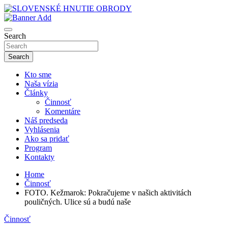
Skip
to
sho
content
SLOVENSKÉ HNUTIE OBRODY
Search
Search
Kto sme
Naša vízia
Články
Činnosť
Komentáre
Náš predseda
Vyhlásenia
Ako sa pridať
Program
Kontakty
Home
Činnosť
FOTO. Kežmarok: Pokračujeme v našich aktivitách
pouličných. Ulice sú a budú naše
Činnosť