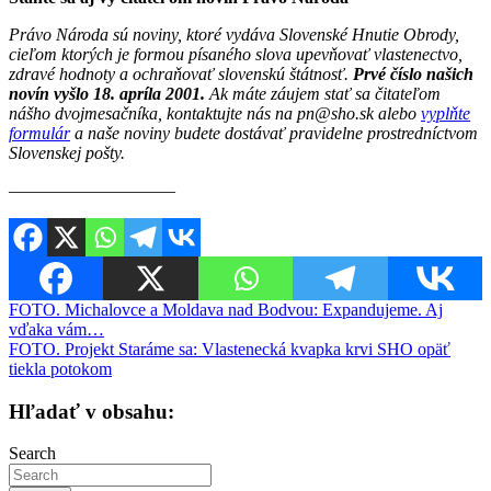
Právo Národa sú noviny, ktoré vydáva Slovenské Hnutie Obrody,
cieľom ktorých je formou písaného slova upevňovať vlastenectvo,
zdravé hodnoty a ochraňovať slovenskú štátnosť.
Prvé číslo našich
novín vyšlo 18. apríla 2001.
Ak máte záujem stať sa čitateľom
nášho dvojmesačníka, kontaktujte nás na pn@sho.sk alebo
vyplňte
formulár
a naše noviny budete dostávať pravidelne prostredníctvom
Slovenskej pošty.
————————–—
Navigácia
FOTO. Michalovce a Moldava nad Bodvou: Expandujeme. Aj
vďaka vám…
v
FOTO. Projekt Staráme sa: Vlastenecká kvapka krvi SHO opäť
článku
tiekla potokom
Hľadať v obsahu:
Search