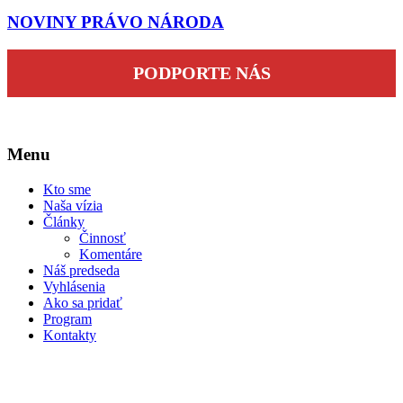
NOVINY PRÁVO NÁRODA
PODPORTE NÁS
Menu
Kto sme
Naša vízia
Články
Činnosť
Komentáre
Náš predseda
Vyhlásenia
Ako sa pridať
Program
Kontakty