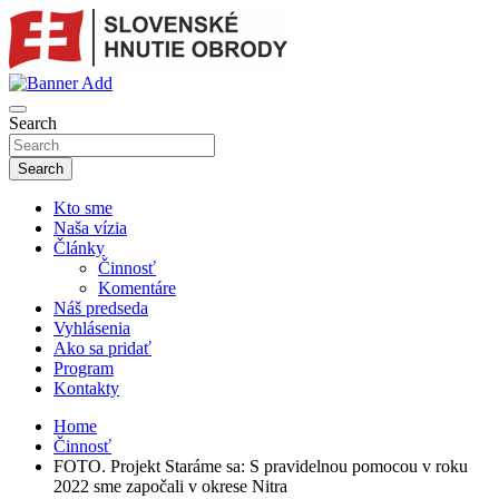
Skip
to
content
sho
SLOVENSKÉ HNUTIE OBRODY
Search
Search
Kto sme
Naša vízia
Články
Činnosť
Komentáre
Náš predseda
Vyhlásenia
Ako sa pridať
Program
Kontakty
Home
Činnosť
FOTO. Projekt Staráme sa: S pravidelnou pomocou v roku
2022 sme započali v okrese Nitra