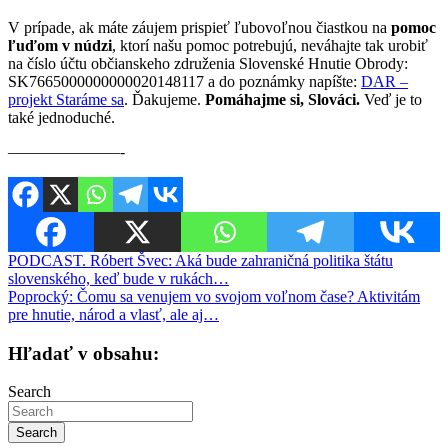
V prípade, ak máte záujem prispieť ľubovoľnou čiastkou na
pomoc
ľuďom v núdzi
, ktorí našu pomoc potrebujú, neváhajte tak urobiť
na číslo účtu občianskeho združenia Slovenské Hnutie Obrody:
SK7665000000000020148117 a do poznámky napíšte:
DAR –
projekt Staráme sa
. Ďakujeme.
Pomáhajme si, Slováci.
Veď je to
také jednoduché.
———————-
Navigácia
PODCAST. Róbert Švec: Aká bude zahraničná politika štátu
slovenského, keď bude v rukách…
v
Poprocký: Čomu sa venujem vo svojom voľnom čase? Aktivitám
článku
pre hnutie, národ a vlasť, ale aj…
Hľadať v obsahu:
Search
Search