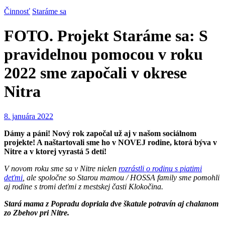
Činnosť
Staráme sa
FOTO. Projekt Staráme sa: S
pravidelnou pomocou v roku
2022 sme započali v okrese
Nitra
8. januára 2022
Dámy a páni! Nový rok započal už aj v našom sociálnom
projekte! A naštartovali sme ho v NOVEJ rodine, ktorá býva v
Nitre a v ktorej vyrastá 5 detí!
V novom roku sme sa v Nitre nielen
rozrástli o rodinu s piatimi
deťmi
, ale spoločne so Starou mamou / HOSSA family sme pomohli
aj rodine s tromi deťmi z mestskej časti Klokočina.
Stará mama z Popradu dopriala dve škatule potravín aj chalanom
zo Zbehov pri Nitre.