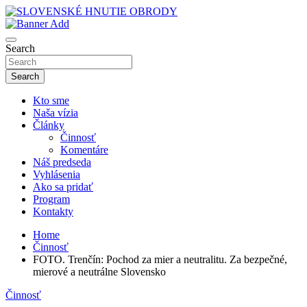
Skip
to
sho
content
SLOVENSKÉ HNUTIE OBRODY
Search
Search
Kto sme
Naša vízia
Články
Činnosť
Komentáre
Náš predseda
Vyhlásenia
Ako sa pridať
Program
Kontakty
Home
Činnosť
FOTO. Trenčín: Pochod za mier a neutralitu. Za bezpečné,
mierové a neutrálne Slovensko
Činnosť