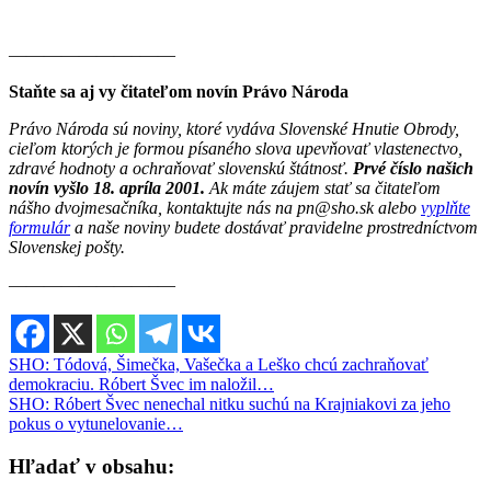
———————–——
Staňte sa aj vy čitateľom novín Právo Národa
Právo Národa sú noviny, ktoré vydáva Slovenské Hnutie Obrody,
cieľom ktorých je formou písaného slova upevňovať vlastenectvo,
zdravé hodnoty a ochraňovať slovenskú štátnosť.
Prvé číslo našich
novín vyšlo 18. apríla 2001.
Ak máte záujem stať sa čitateľom
nášho dvojmesačníka, kontaktujte nás na pn@sho.sk alebo
vyplňte
formulár
a naše noviny budete dostávať pravidelne prostredníctvom
Slovenskej pošty.
————————–—
Navigácia
SHO: Tódová, Šimečka, Vašečka a Leško chcú zachraňovať
demokraciu. Róbert Švec im naložil…
v
SHO: Róbert Švec nenechal nitku suchú na Krajniakovi za jeho
článku
pokus o vytunelovanie…
Hľadať v obsahu: