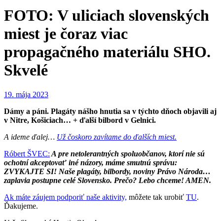
FOTO: V uliciach slovenských
miest je čoraz viac
propagačného materiálu SHO.
Skvelé
19. mája 2023
Dámy a páni. Plagáty nášho hnutia sa v týchto dňoch objavili aj
v Nitre, Košiciach… + ďalší bilbord v Gelnici.
A ideme ďalej…
Už čoskoro zavítame do ďalších miest.
Róbert ŠVEC:
A pre netolerantných spoluobčanov, ktorí nie sú
ochotní akceptovať iné názory, máme smutnú správu:
ZVYKAJTE SI! Naše plagáty, bilbordy, noviny Právo Národa…
zaplavia postupne celé Slovensko. Prečo? Lebo chceme! AMEN.
Ak máte záujem podporiť naše aktivity,
môžete tak urobiť
TU
.
Ďakujeme.