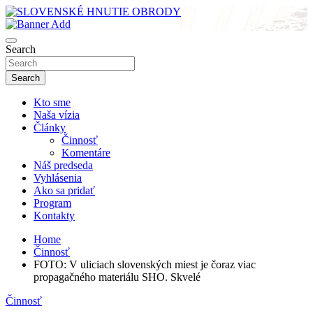
Skip
to
sho
content
SLOVENSKÉ HNUTIE OBRODY
Search
Search
Kto sme
Naša vízia
Články
Činnosť
Komentáre
Náš predseda
Vyhlásenia
Ako sa pridať
Program
Kontakty
Home
Činnosť
FOTO: V uliciach slovenských miest je čoraz viac
propagačného materiálu SHO. Skvelé
Činnosť