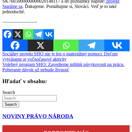
SK7665000000000020148117 a do poznámky napíšte:
projekt
Staráme sa
. Ďakujeme. Pomáhajme si, Slováci. Veď je to také
jednoduché.
———————-
Navigácia
Sociálny projekt SHO nie je len o materiálnej pomoci. Deťom
vytvárame aj voľnočasové aktivity
v
Volebný program SHO: Zavedieme inštitút návykovosti na prácu.
článku
Poberanie dávok už nebude živnosť
Hľadať v obsahu:
Search
Search
NOVINY PRÁVO NÁRODA