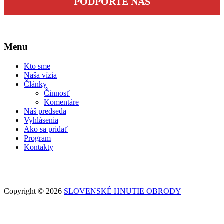
PODPORTE NÁS
Menu
Kto sme
Naša vízia
Články
Činnosť
Komentáre
Náš predseda
Vyhlásenia
Ako sa pridať
Program
Kontakty
Copyright © 2026
SLOVENSKÉ HNUTIE OBRODY