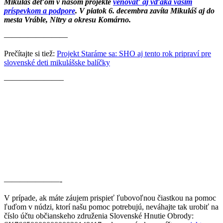
Mikuláš deťom v našom projekte
venovať aj vďaka vašim
príspevkom a podpore
. V piatok 6. decembra zavíta Mikuláš aj do
mesta Vráble, Nitry a okresu Komárno.
————————
Prečítajte si tiež:
Projekt Staráme sa: SHO aj tento rok pripraví pre
slovenské deti mikulášske balíčky
———————–
———————-
V prípade, ak máte záujem prispieť ľubovoľnou čiastkou na pomoc
ľuďom v núdzi, ktorí našu pomoc potrebujú, neváhajte tak urobiť na
číslo účtu občianskeho združenia Slovenské Hnutie Obrody: