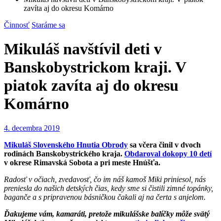
zavíta aj do okresu Komárno
Činnosť
Staráme sa
Mikuláš navštívil deti v
Banskobystrickom kraji. V
piatok zavíta aj do okresu
Komárno
4. decembra 2019
Mikuláš Slovenského Hnutia Obrody
sa včera činil v dvoch
rodinách Banskobystrického kraja.
Obdaroval dokopy 10 detí
v okrese Rimavská Sobota a pri meste Hnúšťa.
Radosť v očiach, zvedavosť, čo im náš kamoš Miki priniesol, nás
preniesla do našich detských čias, kedy sme si čistili zimné topánky,
baganče a s pripravenou básničkou čakali aj na čerta s anjelom.
Ďakujeme vám, kamaráti, pretože mikulášske balíčky môže svätý