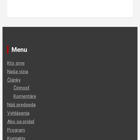
Menu
Kto sme
Naša vízia
Články
Činnosť
Komentáre
Náš predseda
Vyhlásenia
Ako sa pridať
Program
Kontakty