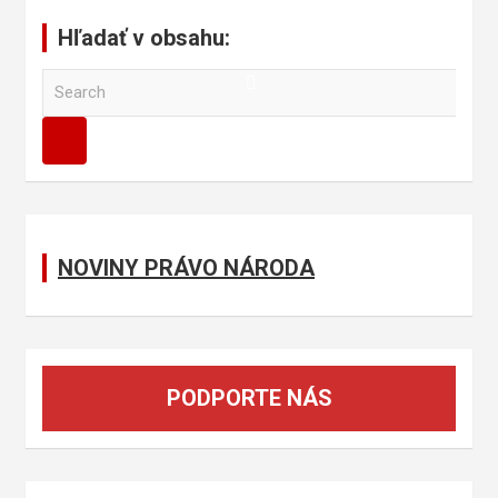
Hľadať v obsahu:
S
e
a
r
c
h
NOVINY PRÁVO NÁRODA
PODPORTE NÁS