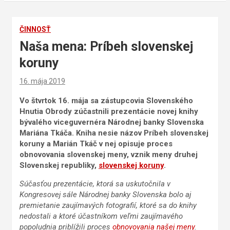
ČINNOSŤ
Naša mena: Príbeh slovenskej
koruny
16. mája 2019
Vo štvrtok 16. mája sa zástupcovia Slovenského
Hnutia Obrody zúčastnili prezentácie novej knihy
bývalého viceguvernéra Národnej banky Slovenska
Mariána Tkáča.
Kniha nesie názov Príbeh slovenskej
koruny a Marián Tkáč v nej opisuje proces
obnovovania slovenskej meny, vznik meny druhej
Slovenskej republiky,
slovenskej koruny
.
Súčasťou prezentácie, ktorá sa uskutočnila v
Kongresovej sále Národnej banky Slovenska bolo aj
premietanie zaujímavých fotografií, ktoré sa do knihy
nedostali a ktoré účastníkom veľmi zaujímavého
popoludnia priblížili proces
obnovovania našej meny
.