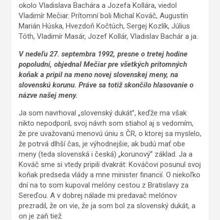
okolo Vladislava Bachára a Jozefa Kollára, viedol
Vladimír Mečiar. Prítomní boli Michal Kováč, Augustín
Marián Húska, Hvezdoň Kočtúch, Sergej Kozlík, Július
Tóth, Vladimír Masár, Jozef Kollár, Vladislav Bachár a ja.
V nedeľu 27. septembra 1992, presne o tretej hodine
popoludní, objednal Mečiar pre všetkých prítomných
koňak a pripil na meno novej slovenskej meny, na
slovenskú korunu. Práve sa totiž skončilo hlasovanie o
názve našej meny.
Ja som navrhoval „slovenský dukát”, keďže ma však
nikto nepodporil, svoj návrh som stiahol aj s vedomím,
že pre uvažovanú menovú úniu s ČR, o ktorej sa myslelo,
že potrvá dlhší čas, je výhodnejšie, ak budú mať obe
meny (teda slovenská i česká) „korunový” základ. Ja a
Kováč sme si vtedy pripili dvakrát: Kováčovi posunul svoj
koňak predseda vlády a mne minister financií. O niekoľko
dní na to som kupoval melóny cestou z Bratislavy za
Sereďou. A v dobrej nálade mi predavač melónov
prezradil, že on vie, že ja som bol za slovenský dukát, a
on je zaň tiež.