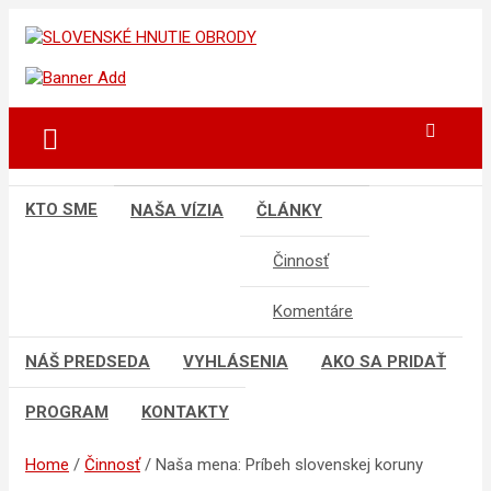
Skip
to
sho
SLOVENSKÉ HNUTIE OBRODY
content
KTO SME
NAŠA VÍZIA
ČLÁNKY
Činnosť
Komentáre
NÁŠ PREDSEDA
VYHLÁSENIA
AKO SA PRIDAŤ
PROGRAM
KONTAKTY
Home
Činnosť
Naša mena: Príbeh slovenskej koruny