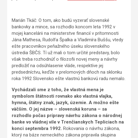
Marián Tkáč: O tom, ako budú vyzerať slovenské
bankovky a mince, sa rozhodlo koncom leta 1992 v
mojej kancelárii na ministerstve financií v prítomnosti
Jána Mathesa, Rudolfa Špalka a Vladimíra Buššu, vtedy
ešte pracovníkov peňažného úseku slovenského
ústredia ŠBČS. Tí už mali o tom určité predstavy, bolo
však treba rozhodnúť o filozofii novej meny a návrhy
predložiť na odsúhlasenie vláde, respektíve jej
predsedníctvu, keďže v prelomových dňoch na sklonku
roka 1992 Slovensko ešte vlastnú bankovú radu nemalo.
Vychádzali sme z toho, že vlastná mena je
symbolom štátnosti rovnako ako vlastná vlajka,
hymna, štátny znak, jazyk, územie. A možno ešte
väčším. O jej názve – slovenská koruna – sa
rozhodlo počas prípravy návrhu zákona o národnej
banke vo vládnej vile v Trenčianskych Tepliciach na
konci septembra 1992.
Rokovania o návrhu zákona,
ktorý na báze nemeckého zákona pripravila skupina