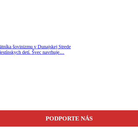
íka šovinizmu v Dunajskej Strede
alestínskych detí. Švec navrhuje…
PODPORTE NÁS