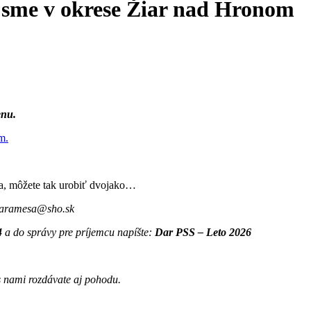
me v okrese Žiar nad Hronom
enu.
m.
sa, môžete tak urobiť dvojako…
 staramesa@sho.sk
4
a do správy pre príjemcu napíšte:
Dar PSS – Leto 2026
s nami rozdávate aj pohodu.