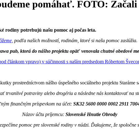
udeme pomáhať. FOTO: Začali s
ké rodiny potrebujú našu pomoc aj počas leta.
môžeme,
podľa našich možností, rodinám, ktoré si našu pomoc zaslúžia.
trawa pub, ktorá do nášho projektu opäť venovala chutné obedové m
e pod článkom vpravo) v súčinnosti s naším predsedom Róbertom Šveco
kutky prostredníctvom nášho úspešného sociálneho projektu Staráme 
ať trvanlivé potraviny alebo drogériu a následne nás kontaktovať na
voľným finančným príspevkom na účet:
SK32 5600 0000 0002 2911 700
Názov účtu príjemcu:
Slovenské Hnutie Obrody
ezpečíme pomoc pre slovenské rodiny v núdzi. Ďakujeme, že spoločne 