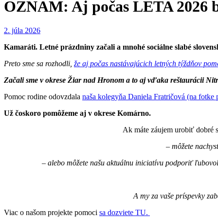
OZNAM: Aj počas LETA 2026 b
2. júla 2026
Kamaráti. Letné prázdniny začali a mnohé sociálne slabé slovens
Preto sme sa rozhodli,
že aj počas nastávajúcich letných týždňov po
Začali sme v okrese Žiar nad Hronom a to aj vďaka reštaurácii Ni
Pomoc rodine odovzdala
naša kolegyňa Daniela Fratričová (na fotk
Už čoskoro pomôžeme aj v okrese Komárno.
Ak máte záujem urobiť dobré s
– môžete nachyst
– alebo môžete našu aktuálnu iniciatívu podporiť ľubo
A my za vaše príspevky zab
Viac o našom projekte pomoci
sa dozviete TU.