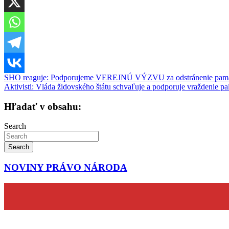
Navigácia
SHO reaguje: Podporujeme VEREJNÚ VÝZVU za odstránenie pamätn
Aktivisti: Vláda židovského štátu schvaľuje a podporuje vraždenie p
v
článku
Hľadať v obsahu:
Search
Search
NOVINY PRÁVO NÁRODA