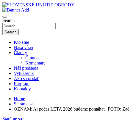
Skip
to
sho
content
SLOVENSKÉ HNUTIE OBRODY
Search
Search
Kto sme
Naša vízia
Články
Činnosť
Komentáre
Náš predseda
Vyhlásenia
Ako sa pridať
Program
Kontakty
Home
Staráme sa
OZNAM: Aj počas LETA 2026 budeme pomáhať. FOTO: Začal
Staráme sa