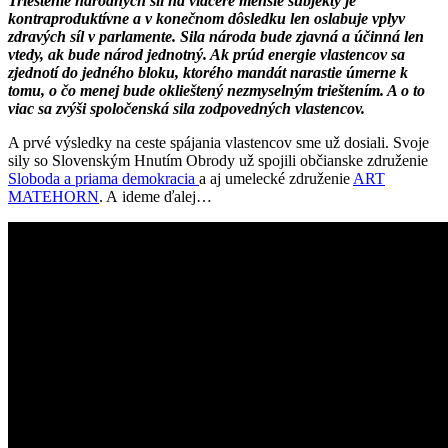
Trieštenie národných síl na viaceré menšie subjekty je
kontraproduktívne a v konečnom dôsledku len oslabuje vplyv
zdravých síl v parlamente. Sila národa bude zjavná a účinná len
vtedy, ak bude národ jednotný. Ak prúd energie vlastencov sa
zjednotí do jedného bloku, ktorého mandát narastie úmerne k
tomu, o čo menej bude oklieštený nezmyselným trieštením. A o to
viac sa zvýši spoločenská sila zodpovedných vlastencov.
A prvé výsledky na ceste spájania vlastencov sme už dosiali. Svoje
sily so Slovenským Hnutím Obrody už spojili občianske združenie
Sloboda a priama demokracia
a aj umelecké združenie
ART
MATEHORN
. A ideme ďalej…