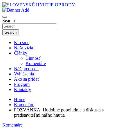
Skip
to
sho
content
SLOVENSKÉ HNUTIE OBRODY
Search
Search
Kto sme
Naša vízia
Články
Činnosť
Komentáre
Náš predseda
Vyhlásenia
Ako sa pridať
Program
Kontakty
Home
Komentáre
POZVÁNKA: Hudobné popoludnie a diskusia s
predstaviteľmi nášho hnutia
Komentáre