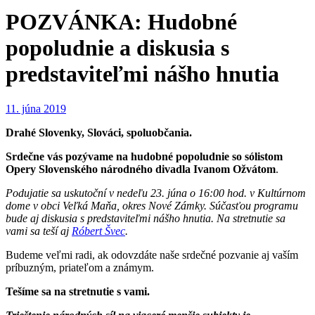
POZVÁNKA: Hudobné
popoludnie a diskusia s
predstaviteľmi nášho hnutia
11. júna 2019
Drahé Slovenky, Slováci, spoluobčania.
Srdečne vás pozývame na hudobné popoludnie so
sólistom
Opery Slovenského národného divadla Ivanom Ožvátom
.
Podujatie sa uskutoční v nedeľu 23. júna o 16:00 hod. v Kultúrnom
dome v obci Veľká Maňa, okres Nové Zámky.
Súčasťou programu
bude aj diskusia s predstaviteľmi nášho hnutia. Na stretnutie sa
vami sa teší aj
Róbert Švec
.
Budeme veľmi radi, ak odovzdáte naše srdečné pozvanie aj vaším
príbuzným, priateľom a známym.
Tešíme sa na stretnutie s vami.