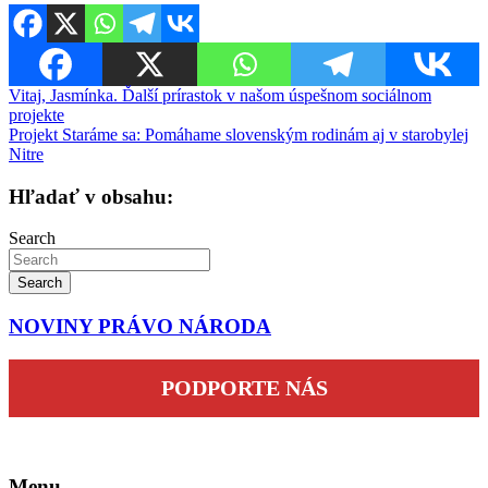
Navigácia
Vitaj, Jasmínka. Ďalší prírastok v našom úspešnom sociálnom
projekte
v
Projekt Staráme sa: Pomáhame slovenským rodinám aj v starobylej
článku
Nitre
Hľadať v obsahu:
Search
Search
NOVINY PRÁVO NÁRODA
PODPORTE NÁS
Menu