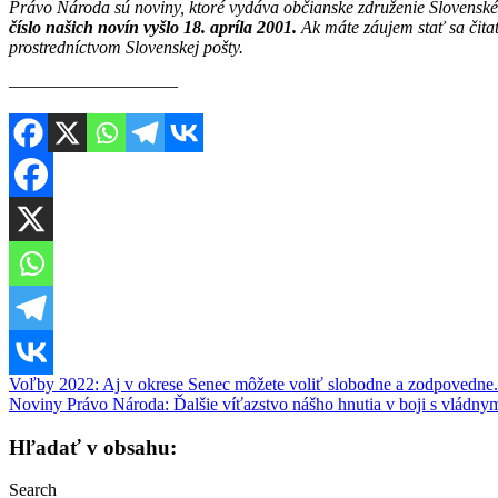
Právo Národa sú noviny, ktoré vydáva občianske združenie Slovenské
číslo našich novín vyšlo 18. apríla 2001.
Ak máte záujem stať sa čit
prostredníctvom Slovenskej pošty.
————————–—
Navigácia
Voľby 2022: Aj v okrese Senec môžete voliť slobodne a zodpovedne
Noviny Právo Národa: Ďalšie víťazstvo nášho hnutia v boji s vládny
v
článku
Hľadať v obsahu:
Search