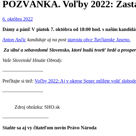
POZVÁNKA. Voľby 2022: Zastavt
6. októbra 2022
Dámy a páni! V piatok 7. októbra od 18:00 hod. s naším kandid
Anton Ančic
kandiduje aj na post
starostu obce Turčianske Jaseno.
Za silné a sebavedomé Slovensko, ktoré budú tvoriť hrdé a prosper
Vaše Slovenské Hnutie Obrody.
————————-
Prečítajte si tiež:
Voľby 2022: Aj v okrese Senec môžete voliť slobod
————————-
Zdroj obrázku: SHO.sk
———————–——
Staňte sa aj vy čitateľom novín Právo Národa