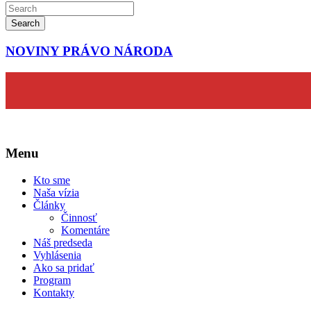
Search
NOVINY PRÁVO NÁRODA
Menu
Kto sme
Naša vízia
Články
Činnosť
Komentáre
Náš predseda
Vyhlásenia
Ako sa pridať
Program
Kontakty