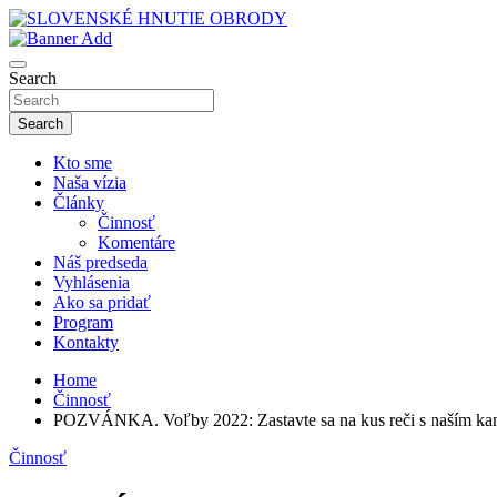
Skip
to
sho
content
SLOVENSKÉ HNUTIE OBRODY
Search
Search
Kto sme
Naša vízia
Články
Činnosť
Komentáre
Náš predseda
Vyhlásenia
Ako sa pridať
Program
Kontakty
Home
Činnosť
POZVÁNKA. Voľby 2022: Zastavte sa na kus reči s naším kan
Činnosť