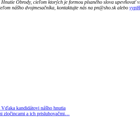
 Hnutie Obrody, cieľom ktorých je formou písaného slova upevňovať vl
ateľom nášho dvojmesačníka, kontaktujte nás na pn@sho.sk alebo
vyplň
. Vďaka kandidátovi nášho hnutia
mi zločincami a ich prisluhovačmi…