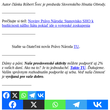
Autor článku Róbert Švec je predseda Slovenského Hnutia Obrody.
————————–
Prečítajte si tiež:
Noviny Právo Národa: Stanovisko SHO k
budúcnosti nášho štátu pokiaľ ide o vojenské zoskupenia
————————–
Staňte sa čitateľmi novín Právo Národa
TU
.
————————–
Dámy a páni.
Naše proslovenské aktivity
môžete podporiť aj 2%
z vašich daní. Ako na to? Je to jednoduché.
Takto TU
. Ďakujeme.
Vaším správnym rozhodnutím podporíte aj seba. Veď naša činnosť
je
vyvíjaná pre vaše dobro
.
————————–