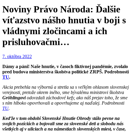
Noviny Právo Národa: Ďalšie
víťazstvo nášho hnutia v boji s
vládnymi zločincami a ich
prisluhovačmi…
7. októbra 2022
Dámy a páni! Naše hnutie, v časoch fiktívnej pandémie, zvolalo
pred budova ministerstva školstva politické ZRPŠ. Podrobnosti
TU
.
Akcia prebehla na výbornú a stretla sa s veľkým ohlasom slovenskej
verejnosti, pretože okrem iného, sme bývalému ministrovi školstva
Gröhlingovi
odovzdali záchodové kefy, ako náš prejav toho, že sme
s ním hlboko opovrhovali a opovrhujeme aj naďalej. Podrobnosti
TU
.
Keďže v tom období Slovenské Hnutie Obrody stálo pevne na
svojich pozíciách a bojovali sme za slovenské deti a slobodu nás
všetkých aj v uliciach a na námestiach slovenských miest, v čase,