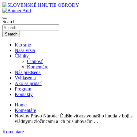
Skip
to
sho
content
SLOVENSKÉ HNUTIE OBRODY
Search
Search
Kto sme
Naša vízia
Články
Činnosť
Komentáre
Náš predseda
Vyhlásenia
Ako sa pridať
Program
Kontakty
Home
Komentáre
Noviny Právo Národa: Ďalšie víťazstvo nášho hnutia v boji s
vládnymi zločincami a ich prisluhovačmi…
Komentáre