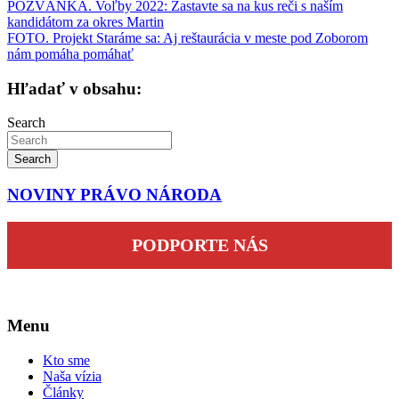
Navigácia
POZVÁNKA. Voľby 2022: Zastavte sa na kus reči s naším
kandidátom za okres Martin
v
FOTO. Projekt Staráme sa: Aj reštaurácia v meste pod Zoborom
článku
nám pomáha pomáhať
Hľadať v obsahu:
Search
Search
NOVINY PRÁVO NÁRODA
PODPORTE NÁS
Menu
Kto sme
Naša vízia
Články