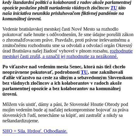
kedy štandardní politici a kolaboranti z radov akože parlamentnej
opozície poslušne plnili nariadenia vládnych zločincov
TU
táto
naša iniciatíva neunikla prisluhovačom fiktívnej pandémie na
komunálnej úrovni.
Vedenie bratislavskej mestskej časti Nové Mesto sa rozhodlo
pokutovať naše hnutie s odôvodnením, že sme údajne porušili zákon
o zhromažďovacom práve. Pravdaže, proti právne irelevantnému a
zmätočnému rozhodnutiu sme sa odvolali a odvolací orgán Okresný
úrad Bratislava našej žiadosť vyhovel v plnom rozsahu,
rozhodnutie
mestskej časti zrušil, a označil jej rozhodnutie za nezákonné.
Po víťazstve nad vedením mesta Senec, ktorá nás tiež chcelo
neoprávnene pokutovať, podrobnosti
TU
, sme zaknihovali
ďalšie víťazstvo na ceste za silným a sebavedomým Slovenskom
bez vládnych zločincov a ich kolaborantov v radoch akože
parlamentnej opozície a bez kolaborantov na komunálnej
úrovni.
Môžem vás uistiť, dámy a páni, že Slovenské Hnutie Obrody pod
mojím vedením bude aj naďalej nekompromisne bojovať za práva
slovenských ľudí, nenecháme sa kúpiť, ani zastrašiť a nikdy sa
neštandardizujeme.
SHO = Sila. Hrdosť. Odhodlanie.