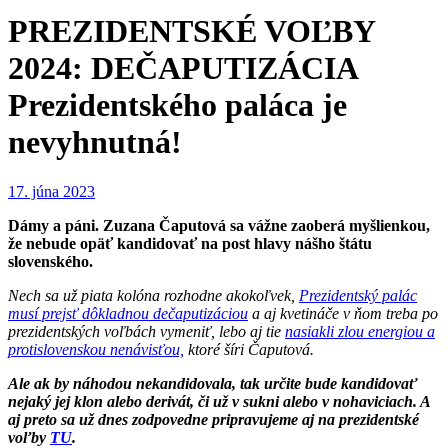
PREZIDENTSKÉ VOĽBY
2024: DEČAPUTIZÁCIA
Prezidentského paláca je
nevyhnutná!
17. júna 2023
Dámy a páni. Zuzana Čaputová sa vážne zaoberá myšlienkou,
že nebude opäť kandidovať na post hlavy nášho štátu
slovenského.
Nech sa už piata kolóna rozhodne akokoľvek,
Prezidentský palác
musí prejsť dôkladnou dečaputizáciou
a aj kvetináče v ňom treba po
prezidentských voľbách vymeniť, lebo aj tie
nasiakli zlou energiou a
protislovenskou nenávisťou,
ktoré šíri Čaputová.
Ale ak by náhodou nekandidovala, tak určite bude kandidovať
nejaký jej klon alebo derivát, či už v sukni alebo v nohaviciach. A
aj preto sa už dnes zodpovedne pripravujeme aj na prezidentské
voľby
TU
.