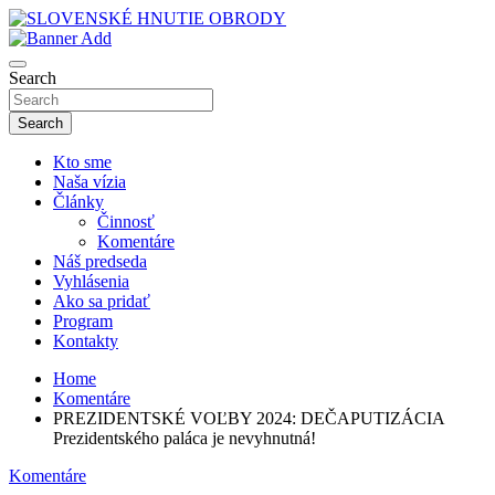
Skip
to
sho
content
SLOVENSKÉ HNUTIE OBRODY
Search
Search
Kto sme
Naša vízia
Články
Činnosť
Komentáre
Náš predseda
Vyhlásenia
Ako sa pridať
Program
Kontakty
Home
Komentáre
PREZIDENTSKÉ VOĽBY 2024: DEČAPUTIZÁCIA
Prezidentského paláca je nevyhnutná!
Komentáre