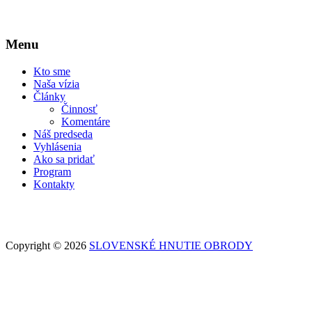
Menu
Kto sme
Naša vízia
Články
Činnosť
Komentáre
Náš predseda
Vyhlásenia
Ako sa pridať
Program
Kontakty
Copyright © 2026
SLOVENSKÉ HNUTIE OBRODY