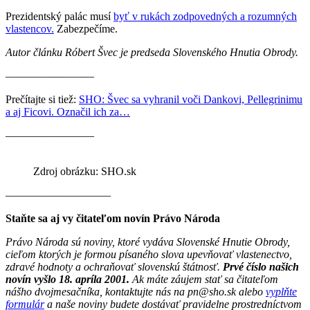
Prezidentský palác musí
byť v rukách zodpovedných a rozumných
vlastencov.
Zabezpečíme.
Autor článku Róbert Švec je predseda Slovenského Hnutia Obrody.
————————
Prečítajte si tiež:
SHO: Švec sa vyhranil voči Dankovi, Pellegrinimu
a aj Ficovi. Označil ich za…
————————
Zdroj obrázku: SHO.sk
———————–——
Staňte sa aj vy čitateľom novín Právo Národa
Právo Národa sú noviny, ktoré vydáva Slovenské Hnutie Obrody,
cieľom ktorých je formou písaného slova upevňovať vlastenectvo,
zdravé hodnoty a ochraňovať slovenskú štátnosť.
Prvé číslo našich
novín vyšlo 18. apríla 2001.
Ak máte záujem stať sa čitateľom
nášho dvojmesačníka, kontaktujte nás na pn@sho.sk alebo
vyplňte
formulár
a naše noviny budete dostávať pravidelne prostredníctvom